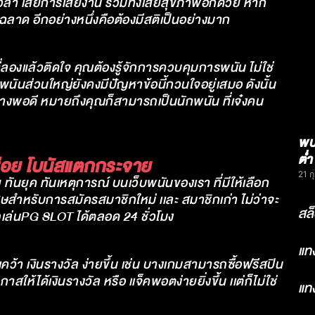
วลา เสียการเสียงาน รวมทั้งเสียสุขภาพอีกด้วย หาก
ลาด อีกอย่างหนึ่งคือต้องมีสติเป็นอย่างมาก
ที่ลองแล้วติดใจ คุณต้องรู้จักการควบคุมการพนัน ไม่ใช่
พนันส่วนใหญ่ยังคงมีปัญหาข้อนี้กวนใจอยู่เสมอ ดังนั้น
งพอดี หมายถึงคุณก็สามารถเป็นนักพนัน ที่เจ๋งคน
พบ
ต่ำ
บ่อย โบนัสแตกกระจาย
21 ก
 ทันยุค ทันเหตุการณ์ บนเว็บพนันของเรา ที่มีให้เลือก
ษสำหรับการสมัครสมาชิกใหม่ เเละ สมาชิกเก่า ไม่ว่าจะ
สล
รถเล่นPG SLOT ได้ตลอด 24 ชั่วโมง
แท
คว้า เงินรางวัล ง่ายขึ้น เช่น บางเกมสามารถซื้อฟรีสปิน
าสให้ได้เงินรางวัล หรือ เเจ็คพอตง่ายยิ่งขึ้น เเต่ก็ไม่ใช่
แท