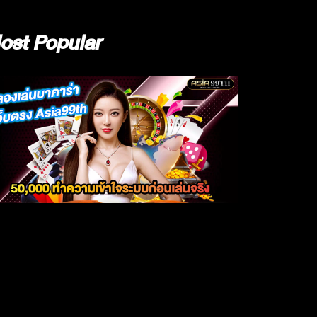
ost Popular