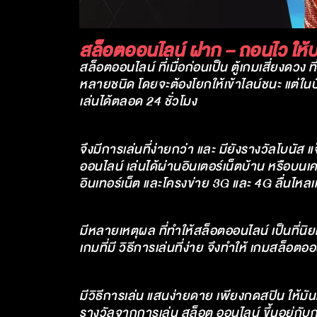
สล็อตออนไลน์ ฝาก – ถอนไว ให้บร
สล็อตออนไลน์ ที่เมื่อก่อนเป็น ตู้เกมเสี่ยงด
หลายชนิด โดยจะต้องโยกให้เข้าไลน์ชนะ แต่ในป
เล่นได้ตลอด 24 ชั่วโมง
จึงมีการเล่นที่ง่ายกว่า และ มียังรางวัลโบนัส 
ออนไลน์ เล่นได้ผ่านอินเตอร์เน็ตบ้าน หรือบนเ
อินเทอร์เน็ต และโครงข่าย 3G และ 4G ลื่นไหล
มีหลายเหตุผล ที่ทำให้สล็อตออนไลน์ เป็นที่นิ
เกมที่มี วิธีการเล่นที่ง่าย จึงทำให้ เกมสล็อตอ
มีวิธีการเล่น แสนง่ายดาย เพียงกดสปิน ให้มัน
รางวัลจากการเล่น สล็อต ออนไลน์ ขึ้นอยู่กับก