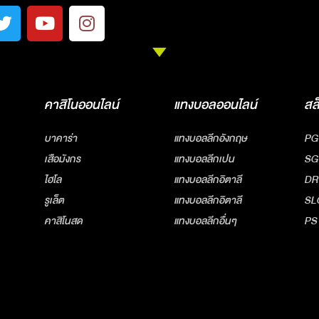
T
Y
I
w
o
n
i
u
s
t
t
t
t
u
a
e
b
g
คาสิโนออนไลน์
แทงบอลออนไลน์
สล
r
e
r
a
บาคาร่า
แทงบอลลีกอังกฤษ
PG
m
เสือมังกร
แทงบอลลีกเปน
SG
ไฮโล
แทงบอลลีกอิตาลี
DR
รูเล็ต
แทงบอลลีกอิตาลี
SL
คาสิโนสด
แทงบอลลีกอื่นๆ
PS