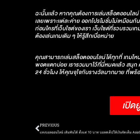
ฉะนั้นเเล้ว หากคุณต้องการเล่นสล็อตออนไลน์ ที
เลยเพราะเเต่ละค่าย ออกโปรโมชั่นไม่เหมือนกั
ก่อนใครที่เว็บไซต์ของเรา เว็บไซต์ที่รวบรวมเก
ต้องเล่นเกมเดิม ๆ ให้รู้สึกเบื่อหน่าย
คุณสามารถเล่นสล็อตออนไลน์ได้ทุกที่ เกมไหนด
พอตเเตกบ่อย เรารวมมาไว้ที่นี่หมดเเล้ว สนุก
24 ชั่วโมง ให้คุณจุใจกับรางวัลมากมาย ที่พร้
เปิดย
Prev
PREVIOUS
แทงบอลออนไลน์ เดิมพันได้ ตั้งแต่ 10 บาท บอลสเต็ปให้เงินจัดเต็ม Asi