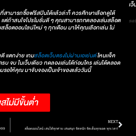
เว
่สามารถซื้อฟรีสปินได้เเล้วล่ะก็ ควรศึกษาเลือกดูได้
sa
น เเต่ถ้าสนใจโปรโมชั่นดี ๆ คุณสามารถทดลองเล่นสล็อต
มสล็อตออนไลน์ใหม่ ๆ ทุกเดือน มาให้คุณเลือกเล่น ไม่
ี เเตกง่าย เกม
สล็อตเว็บตรงไม่ผ่านเอเย่นต์
ไหนเเจ็ค
 ครบ จบ ในเว็บเดียว ทดลองเล่นได้ก่อนใคร เล่นได้ตลอด
อมรอให้คุณ มาจับจองเป็นเจ้าของแล้ววันนี้
ูสไม่มีขั้นต่ำ
Nex
NEXT
a999
สล็อตออนไลน์ เล่นได้ทุกค่าย เล่นสนุก จัดหนัก จัดเต็มทุกยอด ทุกเวลา!