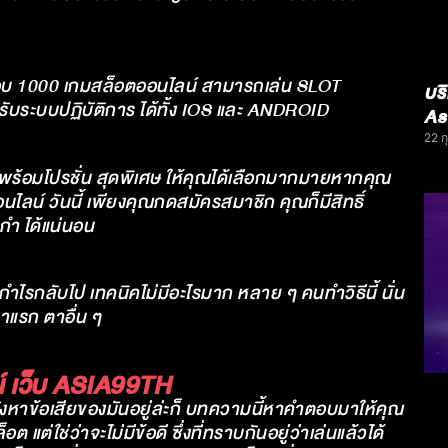
ือบ 1000 เกมสล็อตออนไลน์ สามารถเล่น SLOT
บร
ับระบบปฏิบัติการ ได้ทั้ง IOS และ ANDROID
As
22 ก
พร้อมโปรชั่น สุดพิเศษ ให้คุณได้เลือกมากมายหากคุณ
ไลน์ วันนี้ เพียงคุณกดสมัครสมาชิก คุณก็มีสิทธิ์
กำ ได้แน่นอน
ไรกลับไป เทคนิคไม่มีอะไรมาก หลาย ๆ คนทำวิธีนี้ นั่น
ตาแรก ตาอื่น ๆ
์ เว็บ ASIA99TH
ลังหาข้อเสียของมันอยู่ล่ะก็ บทความนี้หาคำตอบมาให้คุณ
 แต่ใช่ว่าจะไม่มีข้อดี ซึ่งที่ทราบกันอยู่ว่าเล่นแล้วได้