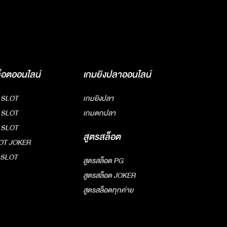
็อตออนไลน์
เกมยิงปลาออนไลน์
 SLOT
เกมยิงปลา
 SLOT
เกมตกปลา
 SLOT
สูตรสล็อต
OT JOKER
 SLOT
สูตรสล็อต PG
สูตรสล็อต JOKER
สูตรสล็อตทุกค่าย