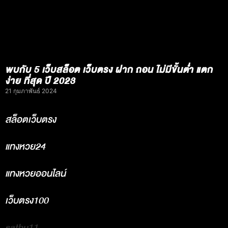
พบกับ 5 เว็บสล็อต เว็บตรง ฝาก ถอน ไม่มีขั้นต่ำ แตก
ง่าย ที่สุด ปี 2023
21 กุมภาพันธ์ 2024
สล็อตเว็บตรง
แทงหวย24
แทงหวยออนไลน์
เว็บตรง100
sathu11