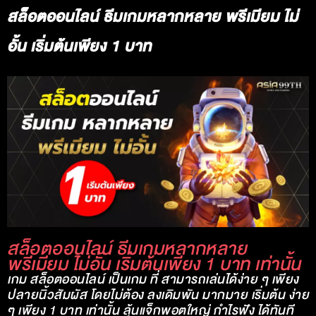
สล็อตออนไลน์ ธีมเกมหลากหลาย พรีเมียม ไม่
อั้น เริ่มต้นเพียง 1 บาท
สล็อตออนไลน์ ธีมเกมหลากหลาย
พรีเมียม ไม่อั้น เริ่มต้นเพียง 1 บาท เท่านั้น
เกม สล็อตออนไลน์ เป็นเกม ที่ สามารถเล่นได้ง่าย ๆ เพียง
ปลายนิ้วสัมผัส โดยไม่ต้อง ลงเดิมพัน มากมาย เริ่มต้น ง่าย
ๆ เพียง 1 บาท เท่านั้น ลุ้นแจ็กพอตใหญ่ กำไรฟัง ได้ทันที