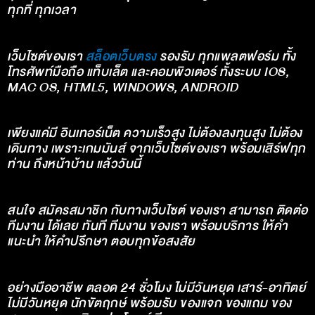
ทุกที่ ทุกเวลา
เว็บไซต์ของเรา
สล็อตเว็บตรง
รองรับ ทุกแพลตฟอร์ม ทั้ง
โทรศัพท์มือถือ แท็บเล็ต และคอมพิวเตอร์ ทั้งระบบ IOS,
MAC OS, HTML5, WINDOWS, ANDROID
เพียงแค่มี อินเทอร์เน็ต ความเร็วสูง ไม่ต้องลงทุนสูง ไม่ต้อง
เดินทาง เพราะเกมมันส์ จากเว็บไซต์ของเรา พร้อมเสิร์ฟทุก
ท่าน ถึงหน้าบ้าน แล้ววันนี้
สนใจ สมัครสมาชิก กับทางเว็บไซต์ ของเรา สามารถ ติดต่อ
ทีมงาน ได้เลย ทันที ทีมงาน ของเรา พร้อมบริการ ให้คำ
แนะนำ ให้คำปรึกษา ตอบทุกข้อสงสัย
อย่างมืออาชีพ ตลอด 24 ชั่วโมง ไม่มีวันหยุด เสาร์-อาทิตย์
ไม่มีวันหยุด นักขัตฤกษ์ พร้อมรับ ของแจก ของแถม ของ