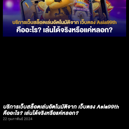
บริการเว็บสล็อตเล่นอัตโนมัติจาก เว็บตรง Asia99th
คืออะไร? เล่นได้จริงหรือแค่หลอก?
22 กุมภาพันธ์ 2024