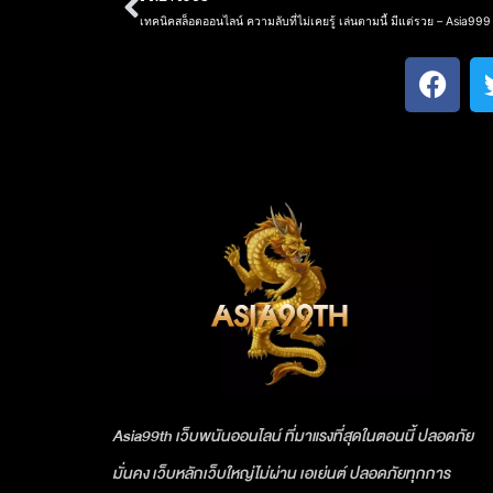
เทคนิคสล็อตออนไลน์ ความลับที่ไม่เคยรู้ เล่นตามนี้ มีแต่รวย – Asia999
F
a
c
e
b
o
o
k
Asia99th เว็บพนันออนไลน์ ที่มาแรงที่สุดในตอนนี้ ปลอดภัย
มั่นคง เว็บหลักเว็บใหญ่ไม่ผ่าน เอเย่นต์ ปลอดภัยทุกการ