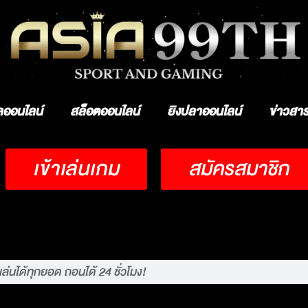
ออนไลน์
สล็อตออนไลน์
ยิงปลาออนไลน์
ข่าวสาร
เข้าเล่นเกม
สมัครสมาชิก