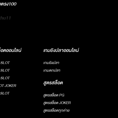
็บตรง100
thu11
็อตออนไลน์
เกมยิงปลาออนไลน์
 SLOT
เกมยิงปลา
 SLOT
เกมตกปลา
 SLOT
สูตรสล็อต
OT JOKER
 SLOT
สูตรสล็อต PG
สูตรสล็อต JOKER
สูตรสล็อตทุกค่าย