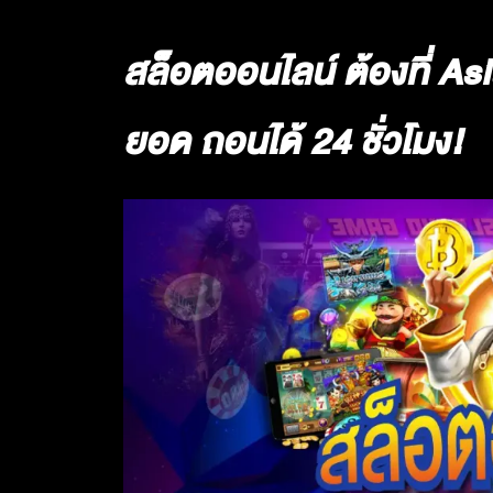
สล็อตออนไลน์ ต้องที่ Asia
ยอด ถอนได้ 24 ชั่วโมง!