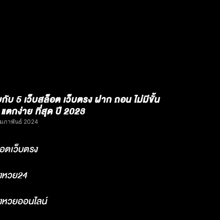
กับ 5 เว็บสล็อต เว็บตรง ฝาก ถอน ไม่มีขั้น
 แตกง่าย ที่สุด ปี 2023
ุมภาพันธ์ 2024
็อตเว็บตรง
งหวย24
งหวยออนไลน์
t