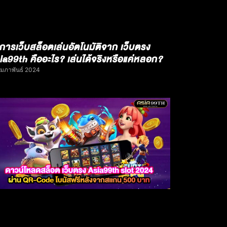
ิการเว็บสล็อตเล่นอัตโนมัติจาก เว็บตรง
ia99th คืออะไร? เล่นได้จริงหรือแค่หลอก?
ุมภาพันธ์ 2024