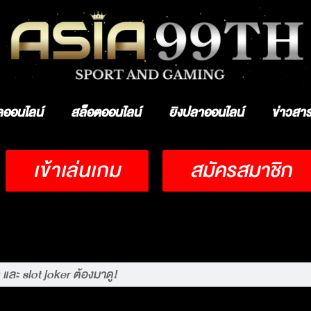
ออนไลน์
สล็อตออนไลน์
ยิงปลาออนไลน์
ข่าวสาร
เข้าเล่นเกม
สมัครสมาชิก