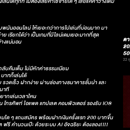
เล่นได้ทุกที่ ไม่ต้องเสียค่าใช้จ่ายใด ๆ เสียแค่ค่าวางเดิม
บพนันออนไลน์ ให้เยอะกว่าการไปเล่นที่บ่อนมาก มา
ียกได้ว่า เป็นเกมที่มีไลน์เดมเยอะมากที่สุด
ดา
ย่างแน่นอน
20
50
22 ก
ลับคืนเต็ม ไม่มีหักค่าธรรมเนียม
 บาทก็เล่นได้
 รวดเร็ว ฝากง่าย ผ่านช่องทางธนาคารชั้นนำ และ
นาที
่าอยากเล่นเวลาไหน
ป็น โทรศัพท์ ไอแพด แทปเลต คอมพิวเตอร์ รองรับ IOS
ียมใด ๆ แถมสมัคร พร้อมฝากเงินครั้งแรก 200 บาทขึ้น
 ฟรี คำนวนเป๊ะ ด้วยระบบ AI อัจฉริยะ ต้องลอง!!!!