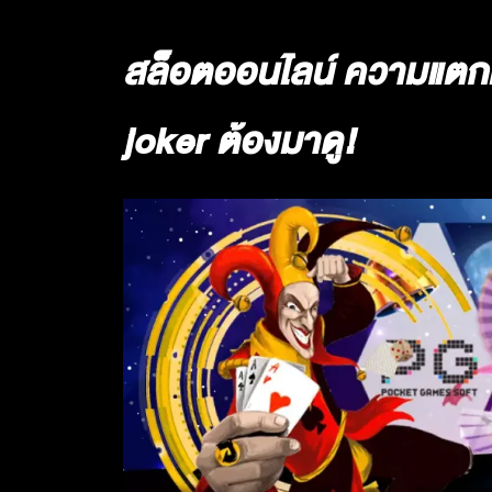
สล็อตออนไลน์ ความแตกต่
joker ต้องมาดู!