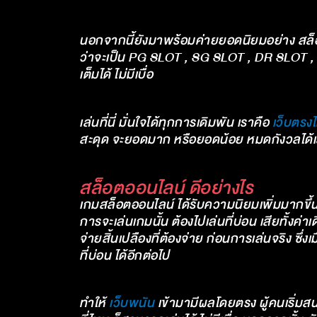
นอกจากนี้ยังมาพร้อมค่ายยอดนิยมอย่าง สล็อต
ว่าจะเป็น PG SLOT , SG SLOT , DR SLOT 
เต็มได้ ไม่มีเบื่อ
เล่นที่นี่ มั่นใจได้ทุกการเดิมพัน เราคือ
เว็บตรงไ
สะดุด จะยอดมาก หรือยอดน้อย หมดกังวลได้เลย
สล็อตออนไลน์ ดีอย่างไร
เกมสล็อตออนไลน์ ได้รับความนิยมเพิ่มมากขึ้น 
การจะเล่นเกมนั้น ต้องไปเล่นที่บ่อน เสียทั้งค่า
จ่ายสิ้นเปลืองที่ต้องจ่าย ก่อนการเล่นจริง ซึ่
ที่บ่อน ได้อีกต่อไป
ทำให้
เว็บพนัน
เข้ามามีผลโดยตรง ผู้คนเริ่มสน