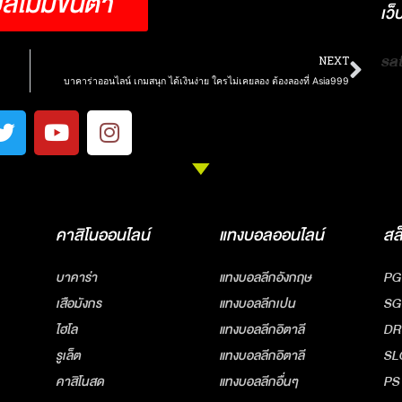
ูสไม่มีขั้นต่ำ
เว
Nex
sa
NEXT
บาคาร่าออนไลน์ เกมสนุก ได้เงินง่าย ใครไม่เคยลอง ต้องลองที่ Asia999
T
Y
I
w
o
n
i
u
s
t
t
t
t
u
a
e
b
g
คาสิโนออนไลน์
แทงบอลออนไลน์
สล
r
e
r
a
บาคาร่า
แทงบอลลีกอังกฤษ
PG
m
เสือมังกร
แทงบอลลีกเปน
SG
ไฮโล
แทงบอลลีกอิตาลี
DR
รูเล็ต
แทงบอลลีกอิตาลี
SL
คาสิโนสด
แทงบอลลีกอื่นๆ
PS