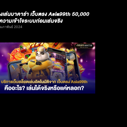
งเล่นบาคาร่า เว็บตรง Asia99th 50,000
ความเข้าใจระบบก่อนเล่นจริง
ุมภาพันธ์ 2024