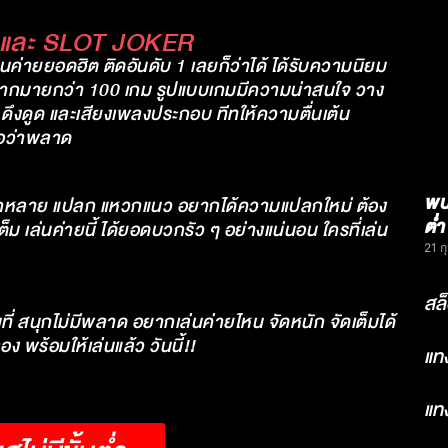
 และ SLOT JOKER
นค่ายยอดฮิต ติดอันดับ 1 เลยก็ว่าได้ ได้รับความนิยม
มมากมายกว่า 100 เกม รูปแบบเกมมีความน่าสนใจ วาง
ม ดึงดูด และเสียงเพลงประกอบ ทีทให้ความตื่นเต้น
ือว่าพลาด
พบ
ากหลาย แปลก แหวกแนว อยากได้ความแปลกใหม่ ต้อง
ต่ำ
ม เล่นค่ายนี้ ได้ยอดบวกรัว ๆ อย่างแน่นอน ใครที่เล่น
21 ก
สล
็มที่ สนุกไม่มีพลาด อยากเล่นค่ายไหน จัดหนัก จัดเต็มได้
 พร้อมให้เล่นแล้ว วันนี้!!
แท
แท