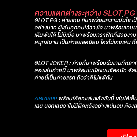
ความแตกต่างระหว่าง SLOT PG
SLOT PG : ค่ายเกม ที่มาพร้อมความมั่นใจ เป็
อย่างมาก ผู้เล่นทุกคนไว้วางใจ มาพร้อมเก
เดิมพันได้ ไม่มีเบื่อ มาพร้อมกราฟิกที่สวยงา
สนุกสนาน เป็นค่ายยอดนิยม ใครไม่เคยเล่น ถ
SLOT JOKER : ค่ายที่มาพร้อมธีมเกมที่หล
ลองเล่นค่ายนี้ มาพร้อมโบนัสแบบจัดหนัก จัดเต็
ค่ายนี้เป็นค่ายแรก ถือว่าดีไม่แพ้กัน
ASIA999
พร้อมให้คุณเล่นแล้ววันนี้ เล่นได้เต
เลย บอกเลยว่าไม่มีผิดหวังอย่างแน่นอน ต้องลอง