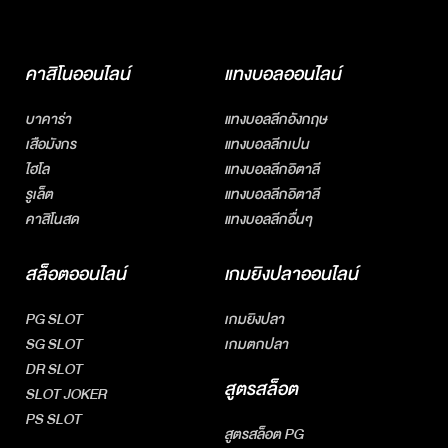
คาสิโนออนไลน์
แทงบอลออนไลน์
บาคาร่า
แทงบอลลีกอังกฤษ
เสือมังกร
แทงบอลลีกเปน
ไฮโล
แทงบอลลีกอิตาลี
รูเล็ต
แทงบอลลีกอิตาลี
คาสิโนสด
แทงบอลลีกอื่นๆ
สล็อตออนไลน์
เกมยิงปลาออนไลน์
PG SLOT
เกมยิงปลา
SG SLOT
เกมตกปลา
DR SLOT
สูตรสล็อต
SLOT JOKER
PS SLOT
สูตรสล็อต PG