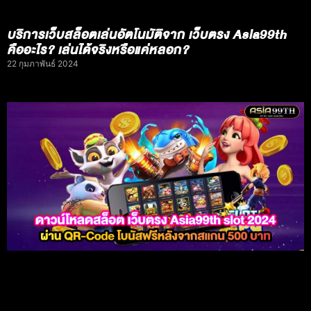
บริการเว็บสล็อตเล่นอัตโนมัติจาก เว็บตรง Asia99th
คืออะไร? เล่นได้จริงหรือแค่หลอก?
22 กุมภาพันธ์ 2024