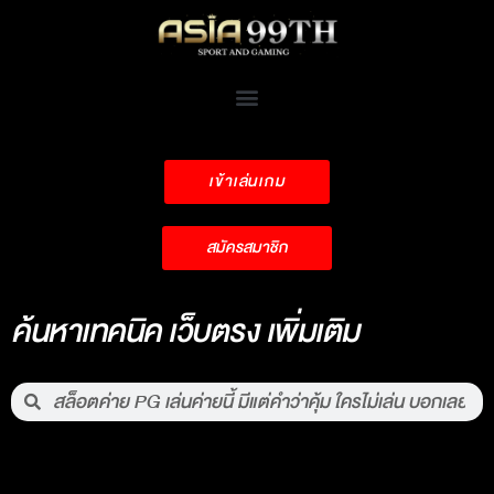
เข้าเล่นเกม
สมัครสมาชิก
ค้นหาเทคนิค เว็บตรง เพิ่มเติม
Search
Search