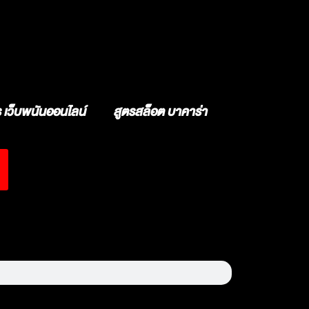
 เว็บพนันออนไลน์
สูตรสล็อต บาคาร่า