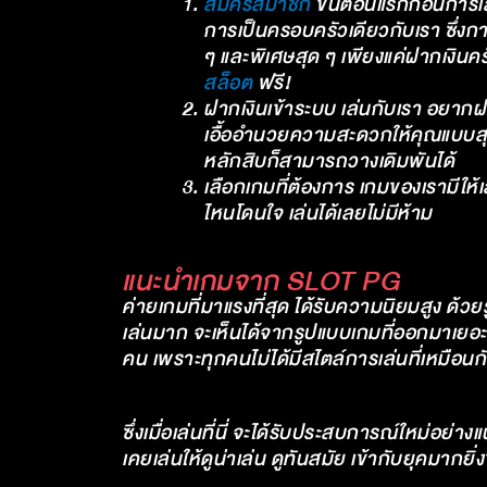
สมัครสมาชิก
ขั้นตอนแรกก่อนการเล่
การเป็นครอบครัวเดียวกับเรา ซึ่งก
ๆ และพิเศษสุด ๆ เพียงแค่ฝากเงินคร
สล็อต
ฟรี!
ฝากเงินเข้าระบบ เล่นกับเรา อยากฝา
เอื้ออำนวยความสะดวกให้คุณแบบสุด
หลักสิบก็สามารถวางเดิมพันได้
เลือกเกมที่ต้องการ เกมของเรามีใ
ไหนโดนใจ เล่นได้เลยไม่มีห้าม
แนะนำเกมจาก SLOT PG
ค่ายเกมที่มาแรงที่สุด ได้รับความนิยมสูง ด
เล่นมาก จะเห็นได้จากรูปแบบเกมที่ออกมาเยอะมาก
คน เพราะทุกคนไม่ได้มีสไตล์การเล่นที่เหมือนก
ซึ่งเมื่อเล่นที่นี่ จะได้รับประสบการณ์ใหม่อย
เคยเล่นให้ดูน่าเล่น ดูทันสมัย เข้ากับยุคมากย