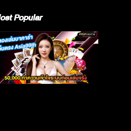
ost Popular