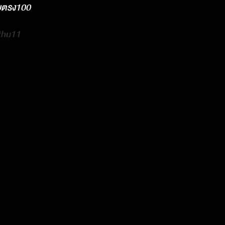
็บตรง100
thu11
t