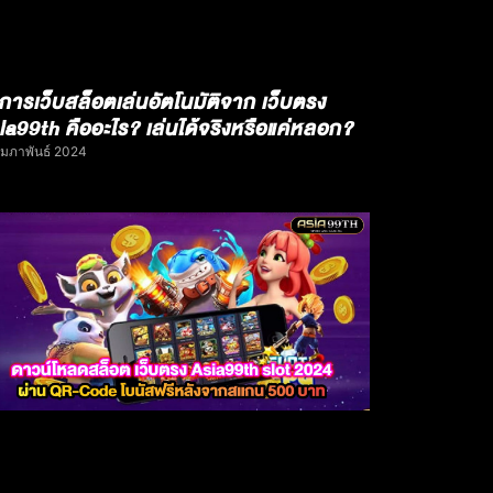
ิการเว็บสล็อตเล่นอัตโนมัติจาก เว็บตรง
ia99th คืออะไร? เล่นได้จริงหรือแค่หลอก?
ุมภาพันธ์ 2024