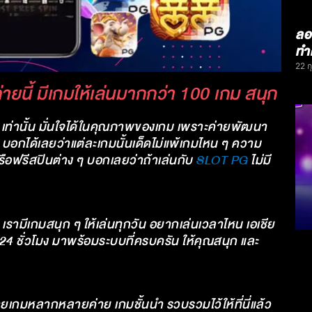
ลอ
ทำ
22 ก
ยนี้ มีเกมให้เล่นมากกว่า 100 เกม สนุก
G เท่านั้น มั่นใจได้ในคุณภาพของเกม เพราะค่ายพัฒนา
่น บอกได้เลยว่าแต่ละเกมนั้นเด็ดไม่แพ้เกมไหน ๆ ความ
ือฟรีสปินต่าง ๆ บอกเลยว่าถ้าเล่นกับ
SLOT PG
ไม่มี
รามีเกมสนุก ๆ ให้เล่นทุกวัน อยากเล่นเวลาไหน เอเชีย
ด้ 24 ชั่วโมง มาพร้อมระบบที่ครบครัน ให้คุณสนุก และ
ยเกมหลากหลายค่าย เกมชั้นนำ รวบรวมไว้ให้ที่นี่แล้ว