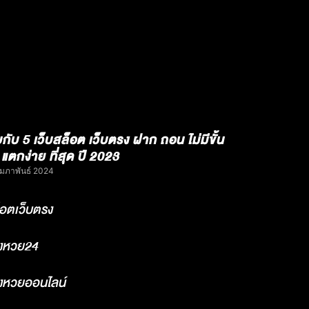
กับ 5 เว็บสล็อต เว็บตรง ฝาก ถอน ไม่มีขั้น
 แตกง่าย ที่สุด ปี 2023
ุมภาพันธ์ 2024
็อตเว็บตรง
งหวย24
งหวยออนไลน์