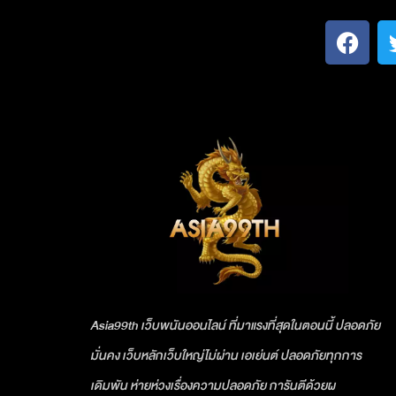
F
a
c
e
b
o
o
k
Asia99th เว็บพนันออนไลน์ ที่มาแรงที่สุดในตอนนี้ ปลอดภัย
มั่นคง เว็บหลักเว็บใหญ่ไม่ผ่าน เอเย่นต์ ปลอดภัยทุกการ
เดิมพัน ห่ายห่วงเรื่องความปลอดภัย การันตีด้วยผ