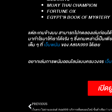
MUAY THAI CHAMPION
FORTUNE OX
EGYPT’S BOOK OF MYSTERY
แต่ละเกมข้างบน สามารถไปทดลองเล่นก่อนได้ เ
มากำไรมาให้เราได้จริง ๆ ซึ่งเกมเหล่านี้เป็น
เต็ม ๆ ที่
เว็บพนัน
ของ ASIA999 ได้เลย
อยากเล่นการพนันออนไลน์แบบครบวงจร
เว็
เปิดย
Prev
PREVIOUS
เว็บตรง ไม่ผ่านเอเย่นต์ Asia999 บริการสล็อตออนไลน์ ขั้นต่ำเพียง 1 บา