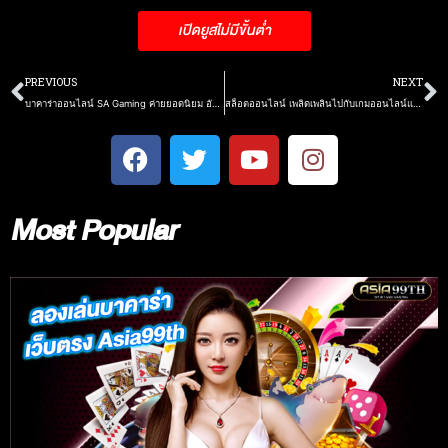
เปิดยูสไม่มีขั้นต่ำ
Prev
N
PREVIOUS
NEXT
บาคาร่าออนไลน์ SA Gaming ค่ายยอดนิยม อันดับ 1 พลาดไม่ได้!
สล็อตออนไลน์ เพลิดเพลินไปกับเกมออนไลน์แบบครบวงจร ที่นี่เท่านั้น
F
T
Y
I
a
w
o
n
c
i
u
s
Most Popular
e
t
t
t
b
t
u
a
o
e
b
g
o
r
e
r
k
a
m