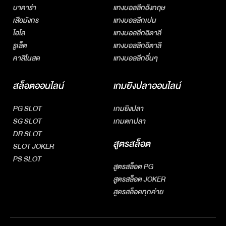
บาคาร่า
แทงบอลลีกอังกฤษ
เสือมังกร
แทงบอลลีกเปน
ไฮโล
แทงบอลลีกอิตาลี
รูเล็ต
แทงบอลลีกอิตาลี
คาสิโนสด
แทงบอลลีกอื่นๆ
สล็อตออนไลน์
เกมยิงปลาออนไลน์
PG SLOT
เกมยิงปลา
SG SLOT
เกมตกปลา
DR SLOT
สูตรสล็อต
SLOT JOKER
PS SLOT
สูตรสล็อต PG
สูตรสล็อต JOKER
สูตรสล็อตทุกค่าย