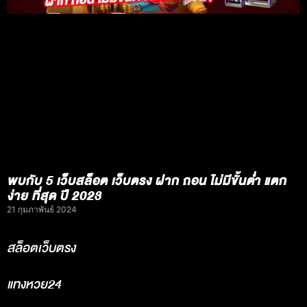
พบกับ 5 เว็บสล็อต เว็บตรง ฝาก ถอน ไม่มีขั้นต่ำ แตก
ง่าย ที่สุด ปี 2023
21 กุมภาพันธ์ 2024
สล็อตเว็บตรง
แทงหวย24