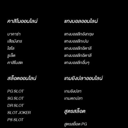
คาสิโนออนไลน์
แทงบอลออนไลน์
บาคาร่า
แทงบอลลีกอังกฤษ
เสือมังกร
แทงบอลลีกเปน
ไฮโล
แทงบอลลีกอิตาลี
รูเล็ต
แทงบอลลีกอิตาลี
คาสิโนสด
แทงบอลลีกอื่นๆ
สล็อตออนไลน์
เกมยิงปลาออนไลน์
PG SLOT
เกมยิงปลา
SG SLOT
เกมตกปลา
DR SLOT
สูตรสล็อต
SLOT JOKER
PS SLOT
สูตรสล็อต PG