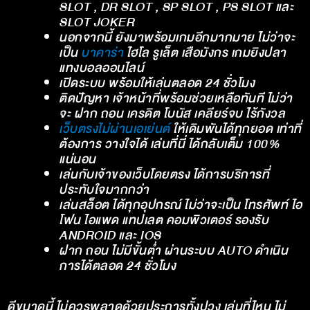
SLOT , DR SLOT , SP SLOT , PS SLOT
และ
SLOT JOKER
นอกจากนี้ ยังมาพร้อมเกมอีกมากมาย ไม่ว่าจะ
เป็น
บาคาร่า
ไฮโล รูเล็ต เสือมังกร เกมยิงปลา
แทงบอลออนไลน์
เปิดระบบ พร้อมให้เล่นตลอด 24 ชั่วโมง
ติดปัญหา เจ้าหน้าที่พร้อมช่วยเหลือทันที ไม่ว่า
จะ ฝาก ถอน เครดิต โบนัส เคลียร์จบ ไร้กังวล
เว็บตรงไม่ผ่านเอเย่นต์
ให้เดิมพันได้ทุกยอด เท่าที่
ต้องการ วางใจได้ เล่นที่นี่ ได้กลับเต็ม 100%
แน่นอน
เล่นกับเจ้าของเว็บโดยตรง ได้การบริการที่
ประทับใจมากกว่า
เล่นสล็อต ได้ทุกอุปกรณ์ ไม่ว่าจะเป็น โทรศัพท์ ไอ
โฟน ไอแพด แทปเลต คอมพิวเตอร์ รองรับ
ANDROID และ IOS
ฝาก ถอน ไม่มีขั้นต่ำ ผ่านระบบ AUTO ดำเนิน
การได้ตลอด 24 ชั่วโมง
ดีขนาดนี้ ไม่ควรพลาดด้วยประการทั้งปวง เล่นที่ไหน ไม่