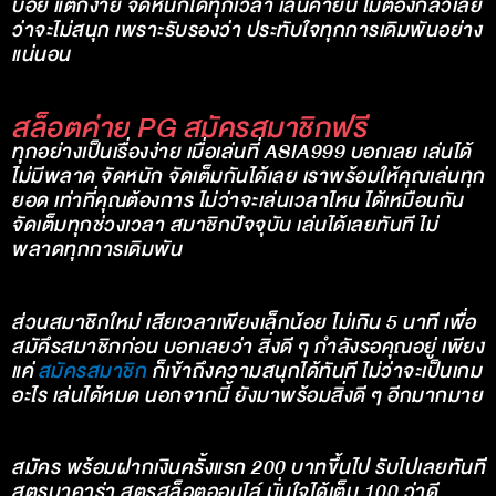
บ่อย แตกง่าย จัดหนักได้ทุกเวลา เล่นค่ายนี้ ไม่ต้องกลัวเลย
ว่าจะไม่สนุก เพราะรับรองว่า ประทับใจทุกการเดิมพันอย่าง
แน่นอน
สล็อตค่าย PG สมัครสมาชิกฟรี
ทุกอย่างเป็นเรื่องง่าย เมื่อเล่นที่ ASIA999 บอกเลย เล่นได้
ไม่มีพลาด จัดหนัก จัดเต็มกันได้เลย เราพร้อมให้คุณเล่นทุก
ยอด เท่าที่คุณต้องการ ไม่ว่าจะเล่นเวลาไหน ได้เหมือนกัน
จัดเต็มทุกช่วงเวลา สมาชิกปัจจุบัน เล่นได้เลยทันที ไม่
พลาดทุกการเดิมพัน
ส่วนสมาชิกใหม่ เสียเวลาเพียงเล็กน้อย ไม่เกิน 5 นาที เพื่อ
สมัคึรสมาชิกก่อน บอกเลยว่า สิ่งดี ๆ กำลังรอคุณอยู่ เพียง
แค่
สมัครสมาชิก
ก็เข้าถึงความสนุกได้ทันที ไม่ว่าจะเป็นเกม
อะไร เล่นได้หมด นอกจากนี้ ยังมาพร้อมสิ่งดี ๆ อีกมากมาย
สมัคร พร้อมฝากเงินครั้งแรก 200 บาทขึ้นไป รับไปเลยทันที
สูตรบาคาร่า สูตรสล็อตออนไล์ มั่นใจได้เต็ม 100 ว่าดี