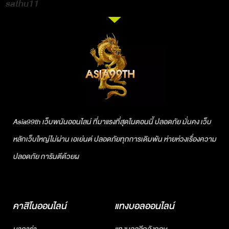
sathu11
Asia99th เว็บพนันออนไลน์ ที่มาแรงที่สุดในตอนนี้ ปลอดภัย มั่นคง เว็บ
หลักเว็บใหญ่ไม่ผ่าน เอเย่นต์ ปลอดภัยทุกการเดิมพัน ห่ายห่วงเรื่องความ
ปลอดภัย การันตีด้วยผ
คาสิโนออนไลน์
แทงบอลออนไลน์