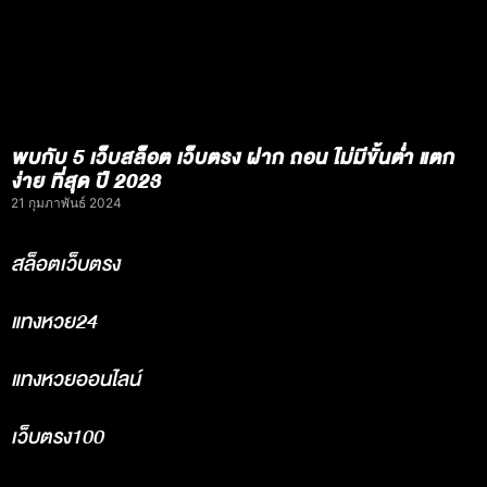
พบกับ 5 เว็บสล็อต เว็บตรง ฝาก ถอน ไม่มีขั้นต่ำ แตก
ง่าย ที่สุด ปี 2023
21 กุมภาพันธ์ 2024
สล็อตเว็บตรง
แทงหวย24
แทงหวยออนไลน์
เว็บตรง100