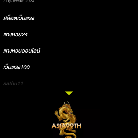
21 กุมภาพันธ์ 2024
สล็อตเว็บตรง
แทงหวย24
แทงหวยออนไลน์
เว็บตรง100
sathu11