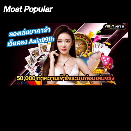
Most Popular
e
t
t
t
b
t
u
a
o
e
b
g
o
r
e
r
k
a
m