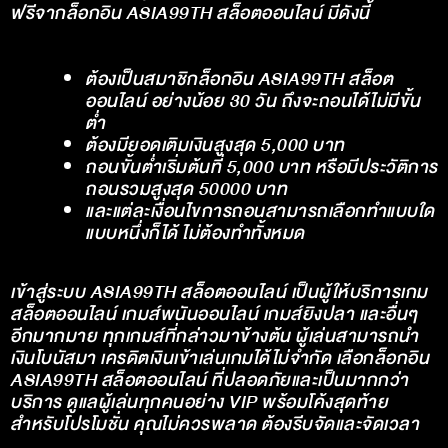
ฟรีจากล็อกอิน ASIA99TH สล็อตออนไลน์ มีดังนี้
ต้องเป็นสมาชิกล็อกอิน ASIA99TH สล็อต
ออนไลน์ อย่างน้อย 30 วัน ถึงจะถอนได้ไม่มีขั้น
ต่ำ
ต้องมียอดเติมเงินสูงสุด 5,000 บาท
ถอนขั้นต่ำเริ่มต้นที่ 5,000 บาท หรือมีประวัติการ
ถอนรวมสูงสุด 50000 บาท
และแต่ละเงื่อนไขการถอนสามารถเลือกทำแบบใด
แบบหนึ่งก็ได้ ไม่ต้องทำทั้งหมด
เข้าสู่ระบบ ASIA99TH สล็อตออนไลน์ เป็นผู้ให้บริการเกม
สล็อตออนไลน์ เกมส์พนันออนไลน์ เกมส์ยิงปลา และอื่นๆ
อีกมากมาย ทุกเกมส์ที่กล่าวมาข้างต้น ผู้เล่นสามารถนำ
เงินโบนัสมา เครดิตเงินเข้าเล่นเกมได้ไม่จำกัด เลือกล็อกอิน
ASIA99TH สล็อตออนไลน์ ที่ปลอดภัยและเป็นมากกว่า
บริการ ดูแลผู้เล่นทุกคนอย่าง VIP พร้อมโค้งสุดท้าย
สำหรับโปรโมชั่น คุณไม่ควรพลาด ต้องรีบจัดและจัดเวลา