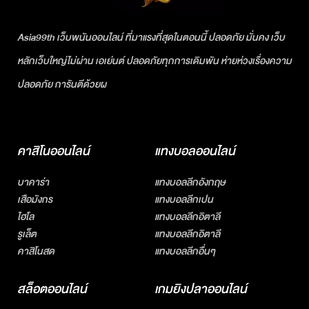
Asia99th เว็บพนันออนไลน์ ที่มาแรงที่สุดในตอนนี้ ปลอดภัย มั่นคง เว็บ
หลักเว็บใหญ่ไม่ผ่าน เอเย่นต์ ปลอดภัยทุกการเดิมพัน ห่ายห่วงเรื่องความ
ปลอดภัย การันตีด้วยผ
คาสิโนออนไลน์
แทงบอลออนไลน์
บาคาร่า
แทงบอลลีกอังกฤษ
เสือมังกร
แทงบอลลีกเปน
ไฮโล
แทงบอลลีกอิตาลี
รูเล็ต
แทงบอลลีกอิตาลี
คาสิโนสด
แทงบอลลีกอื่นๆ
สล็อตออนไลน์
เกมยิงปลาออนไลน์