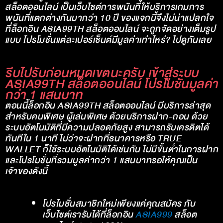
สล็อตออนไลน์ เป็นเว็บไซต์การพนันที่ให้บริการเกมการ
พนันที่แตกต่างกันมากว่า 10 ปี ของแจกนี้จึงไม่น่าแปลกใจ
ที่ล็อกอิน ASIA99TH สล็อตออนไลน์ จะถูกจัดอย่างเต็มรูป
แบบ โปรโมชั่นแต่ละเปอร์เซ็นต์มีมูลค่าเท่าไหร่? ไปดูกันเลย
รีบไปรับก่อนหมดเขตนะครับ เข้าสู่ระบบ
ASIA99TH สล็อตออนไลน์ โปรโมชั่นมูลค่า
กว่า 1 แสนบาท
ตอนนี้ล็อกอิน ASIA99TH สล็อตออนไลน์ มีบริการล่าสุด
สำหรับคนพิเศษ ผู้เล่นพิเศษ ด้วยบริการฝาก-ถอน ด้วย
ระบบอัตโนมัติที่มีความปลอดภัยสูง สามารถรับเครดิตได้
ทันทีใน 1 นาที ไม่ว่าจะฝากที่ธนาคารหรือ TRUE
WALLET ก็ใช้ระบบอัตโนมัติได้เช่นกัน ไม่มีขั้นต่ำในการฝาก
และโปรโมชั่นที่รวมมูลค่ากว่า 1 แสนบาทรอให้คุณเป็น
เจ้าของดังนี้
โปรโมชั่นสมาชิกใหม่เพียงแค่คุณสมัคร กับ
เว็บไซต์เรารับได้ที่ล็อกอิน
ASIA999
สล็อต