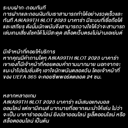
ระบบฝาก-ถอนทันที
การฝากและถอนเงินกับเราสามารถทำได้อย่างรวดเร็วและ
ทันที ASIA99TH SLOT 2023 บาคาร่า มีระบบที่เชื่อถือได้
และเสถียร ดังนั้นนักพนันจึงสามารถวางใจได้ว่าจะสามารถ
เล่นเกมเสี่ยงโชคได้ไม่มีสะดุด
สล็อตเว็บตรงไม่ผ่านเอเย่นต์
มีเจ้าหน้าที่คอยให้บริการ
หากคุณมีคำถามใดๆ ASIA99TH SLOT 2023 บาคาร่า
เขาเองก็มีเจ้าหน้าที่คอยตอบคำถามมากมาย นอกจากจะ
แนะนำโปรโมชั่นดีๆ เอาใจนักพนันตลอดวัน โดยเจ้าหน้าที่
ของ UEFA 365 จะคอยซัพพอร์ตตลอด 24 ชม.
หลากหลายเกม
ASIA99TH SLOT 2023 บาคาร่า แม้เสนอแทงบอล
ออนไลน์ แต่เขามีเกมส์ มากมายที่อยากแนะนำให้เล่น ไม่ว่า
จะเป็น บาคาร่าออนไลน์ ยิงปลาออนไลน์ รูเล็ตออนไลน์ หรือ
สล็อตออนไลน์ เป็นต้น