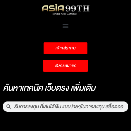
เข้าเล่นเกม
สมัครสมาชิก
ค้นหาเทคนิค เว็บตรง เพิ่มเติม
Search
Search