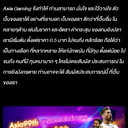
Asia Gaming จึงทำให้ ท่านสามารถ มั่นใจ และไว้วางใจ ตัว
เว็บของเราได้ อย่างที่เราบอก เว็บของเรา ดีกว่าที่เว็บอื่น ใน
หลายๆด้าน เช่นในราคา และอัตรา ค่ากระสุน ของเกมยิงปลา
เรามีเริ่มต้น ตั้งแต่ราคา 0.5 บาท ไปจนถึง หลักร้อย ถือได้ว่า
เป็นทางเลือก ที่หลากหลาย ให้แก่นักพนัน ที่มีทุน ตั้งแต่น้อย ไป
จนถึง คนที่มี ทุนหนามาก ๆ ใครไม่เคยสัมผัส ประสบการณ์ ใน
การยิงมังกรตาย ท่านอาจจะได้ สัมผัสประสบการณ์นี้ ที่เว็บ
ของเรา