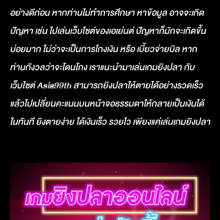
อย่างดีก่อน หากท่านไม่ทำการศึกษา หาข้อมูล อาจจะเกิด
ปัญหา เช่น ไปเล่นเว็บไซต์ของเอเย่นต์ ปัญหาก็มักจะเกิดขึ้น
บ่อยมาก ไม่ว่าจะเป็นการโกงเงิน หรือ เบี้ยวจ่ายบิล หาก
ท่านกังวลว่าจะโดนโกง เราแนะนำมาเล่นเกมยิงปลา กับ
เว็บไซต์ Asia99th สามารถยิงปลาให้ตายได้อย่างรวดเร็ว
แล้วไปเปลี่ยนคะแนนบนหน้าจอธรรมดาให้กลายเป็นเงินได้
ในทันที ยิงตายง่าย ได้เงินเร็ว รวยไว เพียงแค่เล่นเกมยิงปลา