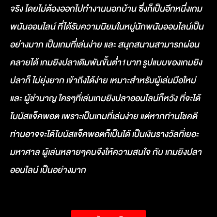
จริง โดยไม่ต้องออกไปทำงานนอกบ้าน ซึ่งก็เป็นอีกหนึ่งเกม
พนันออนไลน์ ที่ได้รับความนิยมในหมู่นักพนันออนไลน์เป็น
อย่างมาก เป็นเกมที่เล่นง่าย และ สนุกสนานสามารถผ่อน
คลายได้
เกมยิงปลาเดิมพันขั้นต่ำ1บาท
รูปแบบของเกมยิง
ปลาก็ ไม่ยุ่งยาก เข้าถึงได้ง่าย เหมาะสำหรับผู้เล่นมือใหม่
และ ผู้ชำนาญ ใครๆที่เล่นเกมยิงปลาออนไลน์ก็หวัง ที่จะได้
โบนัสแจ็คพอต เพราะเป็นเกมที่เล่นง่าย แต่หากท่านโชคดี
ท่านอาจจะได้โบนัสแจ็คพอตก็เป็นได้ เป็นเงินรางวัลที่เยอะ
มหาศาล ผู้เล่นหลายๆคนจึงให้ความสนใจ กับ เกมยิงปลา
ออนไลน์ เป็นอย่างมาก