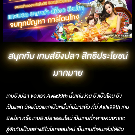
สนุกกับ เกมส์ยิงปลา สิทธิประโยชน์
มากมาย
เกมยิงปลา ของเรา Asia99th นั้นเล่นง่าย ยิงเป็นโดน ยิง
เป็นแตก นัดเดียวแตกเป็นหมื่นก็มีมาแล้ว ที่นี่ Asia99th เกม
ยิงปลา หรือ เกมยิงปลาออนไลน์ เป็นเกมที่หลายคนอาจจะ
รู้จักกันเป็นอย่างดีในโลกออนไลน์ เป็นเกมที่เล่นแล้วได้เงิน