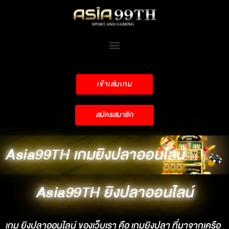
เข้าเล่นเกม
สมัครสมาชิก
Asia99TH เกมยิงปลาออนไลน์
Asia99TH ยิงปลาออนไลน์
เกม ยิงปลาออนไลน์ ของเว็บเรา คือ เกมยิงปลา ที่มาจากเครือ