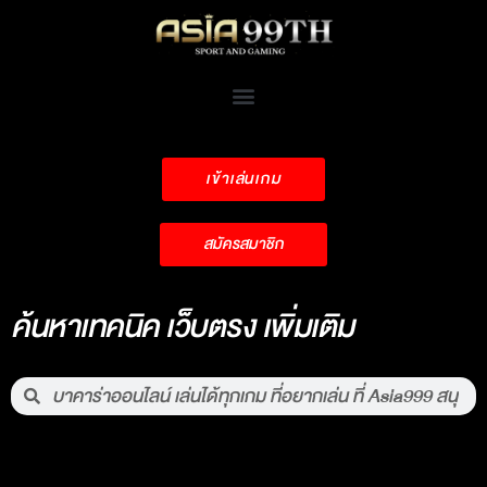
เข้าเล่นเกม
สมัครสมาชิก
ค้นหาเทคนิค เว็บตรง เพิ่มเติม
Search
Search