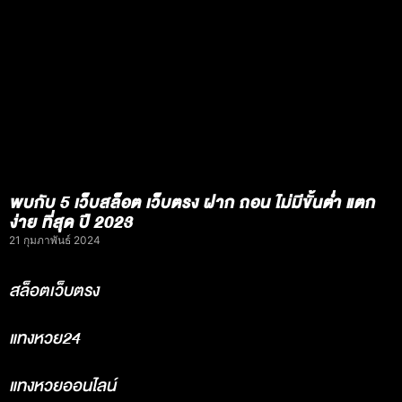
พบกับ 5 เว็บสล็อต เว็บตรง ฝาก ถอน ไม่มีขั้นต่ำ แตก
ง่าย ที่สุด ปี 2023
21 กุมภาพันธ์ 2024
สล็อตเว็บตรง
แทงหวย24
แทงหวยออนไลน์