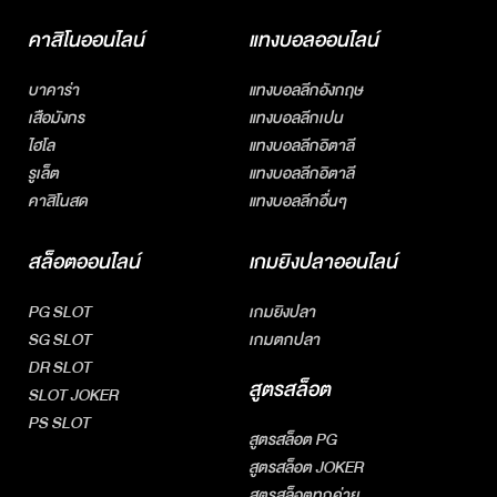
คาสิโนออนไลน์
แทงบอลออนไลน์
บาคาร่า
แทงบอลลีกอังกฤษ
เสือมังกร
แทงบอลลีกเปน
ไฮโล
แทงบอลลีกอิตาลี
รูเล็ต
แทงบอลลีกอิตาลี
คาสิโนสด
แทงบอลลีกอื่นๆ
สล็อตออนไลน์
เกมยิงปลาออนไลน์
PG SLOT
เกมยิงปลา
SG SLOT
เกมตกปลา
DR SLOT
สูตรสล็อต
SLOT JOKER
PS SLOT
สูตรสล็อต PG
สูตรสล็อต JOKER
สูตรสล็อตทุกค่าย