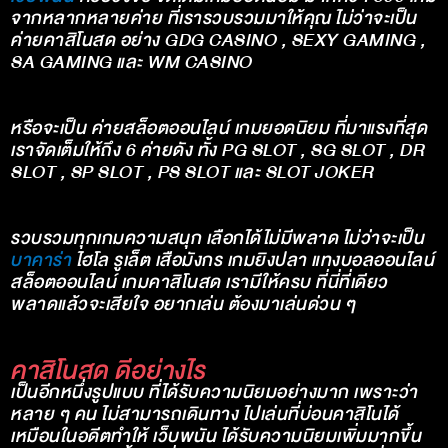
จากหลากหลายค่าย ที่เรารวบรวมมาให้คุณ ไม่ว่าจะเป็น
ค่ายคาสิโนสด อย่าง GDG CASINO , SEXY GAMING ,
SA GAMING
และ
WM CASINO
หรือจะเป็น ค่ายสล็อตออนไลน์ เกมยอดนิยม ที่มาแรงที่สุด
เราจัดเต็มให้ถึง 6 ค่ายดัง ทั้ง PG SLOT , SG SLOT , DR
SLOT , SP SLOT , PS SLOT
และ
SLOT JOKER
รวบรวมทุกเกมความสนุก เลือกได้ไม่มีพลาด ไม่ว่าจะเป็น
บาคาร่า
ไฮโล รูเล็ต เสือมังกร เกมยิงปลา แทงบอลออนไลน์
สล็อตออนไลน์ เกมคาสิโนสด เรามีให้ครบ ที่นี่ที่เดียว
พลาดแล้วจะเสียใจ อยากเล่น ต้องมาเล่นด่วน ๆ
คาสิโนสด ดีอย่างไร
เป็นอีกหนึ่งรูปแบบ ที่ได้รับความนิยมอย่างมาก เพราะว่า
หลาย ๆ คน ไม่สามารถเดินทาง ไปเล่นที่บ่อนคาสิโนได้
เหมือนในอดีตทำให้ เว็บพนัน ได้รับความนิยมเพิ่มมากขึ้น