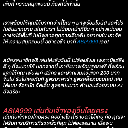
เต็มที่ ความสนุกแบบนี้ ต้องที่นี่เท่านั้น
เราพร้อมให้คุณได้มากกว่าที่ไหน ๆ มาพร้อม​โบนัส และโปร
โมชั่นมากมาย เล่นกับเรา ไม่น้อยหน้าที่อื่น ๆ อย่างแน่นอน
วางใจได้เต็มที่ ไม่มีพลาดทุกการเดิมพัน อยากเล่น เราจัด
ให้ ความสนุกแบบนี้ อย่ารอช้า มาที่
ASIA999
เลย!
สมัครสมาชิกฟรี เล่นได้แล้ววันนี้ ไม่ต้องลังเล เพราะมีแต่สิ่ง
ดี ๆ ที่จะมอบให้ นอกจากนี้ เรายังมาพร้อมสูตรฟรี ที่พร้อม
แจกให้คุณ เพียงแค่ สมัคร และฝากเงินครั้งแรก 200 บาท
ขึ้นไป รับไปเลยทันที สูตรบาคาร่า สูตรสล็อตออนไลน์ เล่น
ได้แบบ จัดหนัก จัดเต็ม สูตรแม่นมาก คำนวนด้วยระบบ AI
อัจฉริยะ
ASIA999 เล่นกับเจ้าของเว็บโดยตรง
เล่นกับเจ้าของโดยตรง ดีอย่างไร ที่เราบอกได้เลย คือ คุณจะ
ได้รับการบริการที่รวดเร็วที่สุด ไม่ต้องรอนาน เมื่อพบ