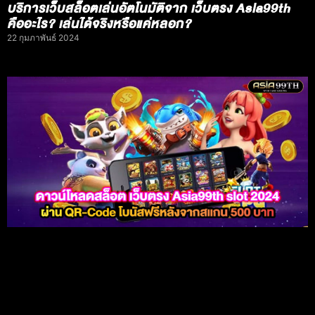
บริการเว็บสล็อตเล่นอัตโนมัติจาก เว็บตรง Asia99th
คืออะไร? เล่นได้จริงหรือแค่หลอก?
22 กุมภาพันธ์ 2024