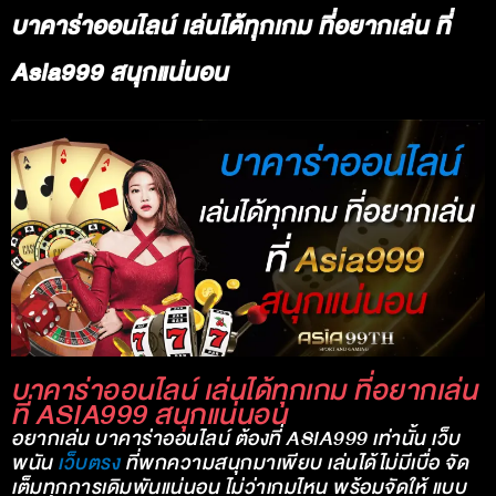
บาคาร่าออนไลน์ เล่นได้ทุกเกม ที่อยากเล่น ที่
Asia999 สนุกแน่นอน
บาคาร่าออนไลน์ เล่นได้ทุกเกม ที่อยากเล่น
ที่ ASIA999 สนุกแน่นอน
อยากเล่น บาคาร่าออนไลน์ ต้องที่ ASIA999 เท่านั้น เว็บ
พนัน
เว็บตรง
ที่พกความสนุกมาเพียบ เล่นได้ไม่มีเบื่อ จัด
เต็มทุกการเดิมพันแน่นอน ไม่ว่าเกมไหน พร้อมจัดให้ แบบ