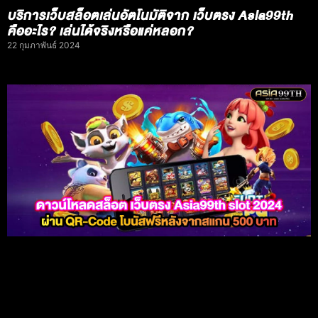
บริการเว็บสล็อตเล่นอัตโนมัติจาก เว็บตรง Asia99th
คืออะไร? เล่นได้จริงหรือแค่หลอก?
22 กุมภาพันธ์ 2024