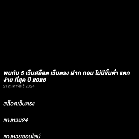
พบกับ 5 เว็บสล็อต เว็บตรง ฝาก ถอน ไม่มีขั้นต่ำ แตก
ง่าย ที่สุด ปี 2023
21 กุมภาพันธ์ 2024
สล็อตเว็บตรง
แทงหวย24
แทงหวยออนไลน์