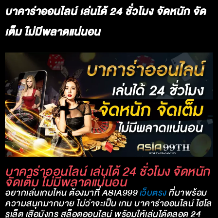
บาคาร่าออนไลน์ เล่นได้ 24 ชั่วโมง จัดหนัก จัด
เต็ม ไม่มีพลาดแน่นอน
บาคาร่าออนไลน์ เล่นได้ 24 ชั่วโมง จัดหนัก
จัดเต็ม ไม่มีพลาดแน่นอน
อยากเล่นเกมไหน ต้องมาที่ ASIA999
เว็บตรง
ที่มาพร้อม
ความสนุกมากมาย ไม่ว่าจะเป็น เกม บาคาร่าออนไลน์ ไฮโล
รูเล็ต เสือมังกร สล็อตออนไลน์ พร้อมให้เล่นได้ตลอด 24