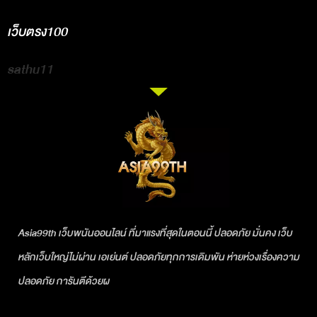
เว็บตรง100
sathu11
Asia99th เว็บพนันออนไลน์ ที่มาแรงที่สุดในตอนนี้ ปลอดภัย มั่นคง เว็บ
หลักเว็บใหญ่ไม่ผ่าน เอเย่นต์ ปลอดภัยทุกการเดิมพัน ห่ายห่วงเรื่องความ
ปลอดภัย การันตีด้วยผ