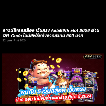
ดาวน์โหลดสล็อต เว็บตรง Asia99th slot 2023 ผ่าน
QR-Code โบนัสฟรีหลังจากสแกน 500 บาท
22 กุมภาพันธ์ 2024