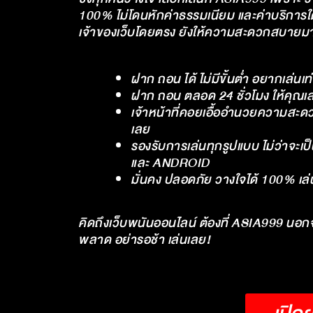
100% ไม่โดนหักค่าธรรมเนียม และค่าบริการใด 
เจ้าของเว็บโดยตรง ยังให้ความสะดวกสบายมา
ฝาก ถอน ได้ ไม่มีขั้นต่ำ อยากเล่นเท่
ฝาก ถอน ตลอด 24 ชั่วโมง ให้คุณเล่น
เจ้าหน้าที่คอยเอื้ออำนวยความสะดวก
เลย
รองรับการเล่นทุกรูปแบบ ไม่ว่าจะเ
และ ANDROID
มั่นคง ปลอดภัย วางใจได้ 100% เล่นที
คิดถึงเว็บพนันออนไลน์ ต้องที่ ASIA999 นอ
พลาด อย่ารอช้า เล่นเลย!