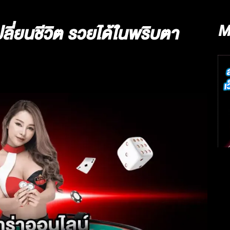
M
ลี่ยนชีวิต รวยได้ในพริบตา