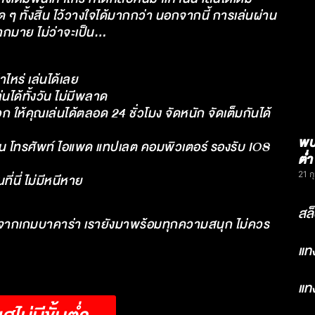
ๆ ทั้งสิ้น ไว้วางใจได้มากกว่า นอกจากนี้ การเล่นผ่าน
กมาย ไม่ว่าจะเป็น…
าไหร่ เล่นได้เลย
ได้ทั้งวัน ไม่มีพลาด
 ให้คุณเล่นได้ตลอด 24 ชั่วโมง จัดหนัก จัดเต็มกันได้
พบ
ป็น โทรศัพท์ ไอแพด แทปเลต คอมพิวเตอร์ รองรับ IOS
ต่ำ
21 ก
่นี่ ไม่มีหนีหาย
สล
กจากเกมบาคาร่า เรายังมาพร้อมทุกความสนุก ไม่ควร
แท
แท