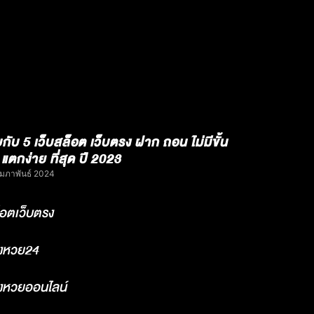
กับ 5 เว็บสล็อต เว็บตรง ฝาก ถอน ไม่มีขั้น
 แตกง่าย ที่สุด ปี 2023
ุมภาพันธ์ 2024
็อตเว็บตรง
งหวย24
งหวยออนไลน์