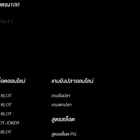
็บตรง100
t
thu11
็อตออนไลน์
เกมยิงปลาออนไลน์
 SLOT
เกมยิงปลา
 SLOT
เกมตกปลา
 SLOT
สูตรสล็อต
OT JOKER
 SLOT
สูตรสล็อต PG