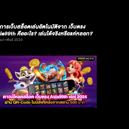
ิการเว็บสล็อตเล่นอัตโนมัติจาก เว็บตรง
ia99th คืออะไร? เล่นได้จริงหรือแค่หลอก?
ุมภาพันธ์ 2024