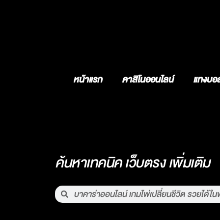
หน้าแรก
คาสิโนออนไลน์
แทงบอล
ค้นหาเทคนิค เว็บตรง เพิ่มเติม
Search
Search