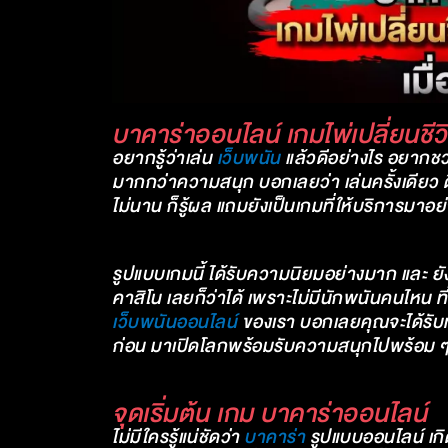
บาคาร่าออนไลน์ เกมไพ่เปลี่ยนชีวิ
อยากรู้ว่าเล่น
เว็บพนัน
แล้วดีอย่างไร อยากชว
มากกว่าความสนุก บอกเลยว่า เล่นครั้งเดียว ต
ไม่นาน ก็รู้ผล แถมยังเป็นเกมที่ให้บริการมา
รูปแบบเกมนี้ ได้รับความนิยมอย่างมาก และ ยังค
คาสิโน เลยก็ว่าได้ เพราะไม่มีนักพนันคนไหน ที่ไม
เว็บพนันออนไลน์
ของเรา บอกเลยคุณจะได้รับทุ
ก่อน มาเปิดโลกพร้อมรับความสนุกไปพร้อม ๆ
จุดเริ่มต้น เกม บาคาร่าออนไลน์
ไม่มีใครรู้แน่ชัดว่า
บาคาร่า
รูปแบบออนไลน์ เกิด