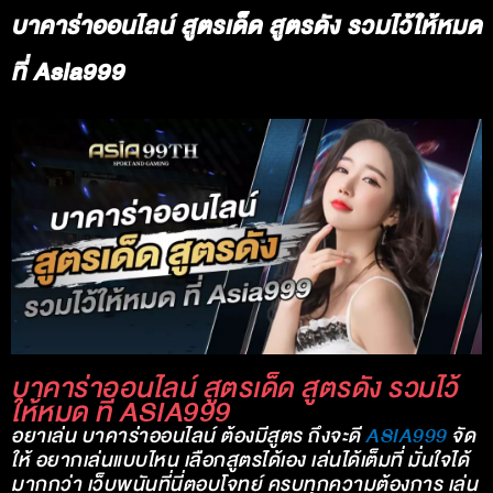
บาคาร่าออนไลน์ สูตรเด็ด สูตรดัง รวมไว้ให้หมด
ที่ Asia999
บาคาร่าออนไลน์ สูตรเด็ด สูตรดัง รวมไว้
ให้หมด ที่ ASIA999
อยาเล่น บาคาร่าออนไลน์ ต้องมีสูตร ถึงจะดี
ASIA999
จัด
ให้ อยากเล่นแบบไหน เลือกสูตรได้เอง เล่นได้เต็มที่ มั่นใจได้
มากกว่า เว็บพนันที่นี่ตอบโจทย์ ครบทุกความต้องการ เล่น