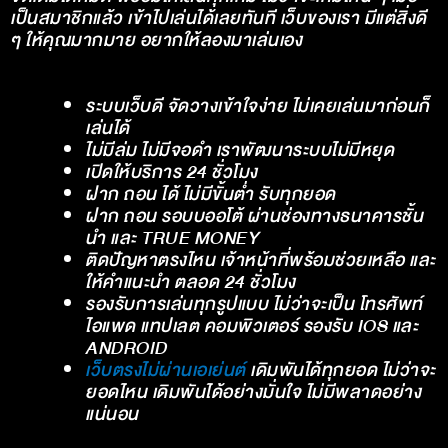
เป็นสมาชิกแล้ว เข้าไปเล่นได้เลยทันที เว็บของเรา มีแต่สิ่งดี
ๆ ให้คุณมากมาย อยากให้ลองมาเล่นเอง
ระบบเว็บดี จัดวางเข้าใจง่าย ไม่เคยเล่นมาก่อนก็
เล่นได้
ไม่มีล่ม ไม่มีจอดำ เราพัฒนาระบบไม่มีหยุด
เปิดให้บริการ 24 ชั่วโมง
ฝาก ถอน ได้ ไม่มีขั้นต่ำ รับทุกยอด
ฝาก ถอน รอบบออโต้ ผ่านช่องทางธนาคารชั้น
นำ และ TRUE MONEY
ติดปัญหาตรงไหน เจ้าหน้าที่พร้อมช่วยเหลือ และ
ให้คำแนะนำ ตลอด 24 ชั่วโมง
รองรับการเล่นทุกรูปแบบ ไม่ว่าจะเป็น โทรศัพท์
ไอแพด แทปเลต คอมพิวเตอร์ รองรับ IOS และ
ANDROID
เว็บตรงไม่ผ่านเอเย่นต์
เดิมพันได้ทุกยอด ไม่ว่าจะ
ยอดไหน เดิมพันได้อย่างมั่นใจ ไม่มีพลาดอย่าง
แน่นอน