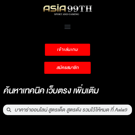
เข้าเล่นเกม
สมัครสมาชิก
ค้นหาเทคนิค เว็บตรง เพิ่มเติม
Search
Search