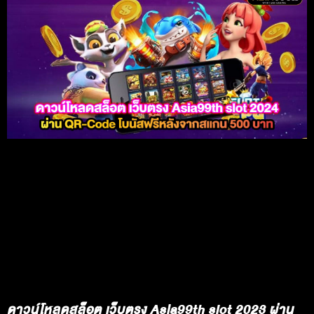
ดาวน์โหลดสล็อต เว็บตรง Asia99th slot 2023 ผ่าน