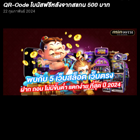
QR-Code โบนัสฟรีหลังจากสแกน 500 บาท
22 กุมภาพันธ์ 2024