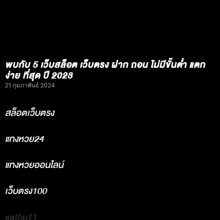
พบกับ 5 เว็บสล็อต เว็บตรง ฝาก ถอน ไม่มีขั้นต่ำ แตก
ง่าย ที่สุด ปี 2023
21 กุมภาพันธ์ 2024
สล็อตเว็บตรง
แทงหวย24
แทงหวยออนไลน์
เว็บตรง100
sathu11