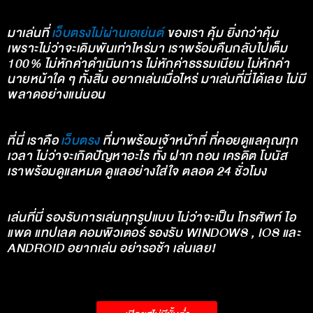
มาเล่นที่
เว็บตรงไม่ผ่านเอเย่นต์
ของเรา คุ้ม ยิ่งกว่าคุ้ม
เพราะไม่ว่าจะเดิมพันเท่าไหร่มา เราพร้อมคืนกลับไปเต็ม
100% ไม่หักค่าดำเนินการ ไม่หักค่าธรรมเนียม ไม่หักค่า
นายหน้าใด ๆ ทั้งสิ้น อยากเล่นเมื่อไหร่ มาเล่นที่นี่ได้เลย ไม่มี
พลาดอย่างแน่นอน
ที่นี่ เราคือ
เว็บตรง
ที่มาพร้อมเจ้าหน้าที่ ที่คอยดูแลคุณทุก
เวลา ไม่ว่าจะเกิดปัญหาอะไร ทั้ง ฝาก ถอน เครดิต โบนัส
เราพร้อมดูแลหมด ดูแลอย่างใส่ใจ ตลอด 24 ชั่วโมง
เล่นที่นี่ รองรับการเล่นทุกรูปแบบ ไม่ว่าจะเป็น โทรศัพท์ ไอ
แพด แทปเลต คอมพิวเตอร์ รองรับ
WINDOWS , IOS
และ
ANDROID อยากเล่น อย่ารอช้า เล่นเลย!