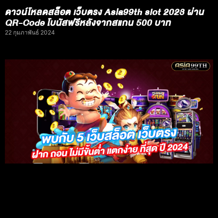
ดาวน์โหลดสล็อต เว็บตรง Asia99th slot 2023 ผ่าน
QR-Code โบนัสฟรีหลังจากสแกน 500 บาท
22 กุมภาพันธ์ 2024