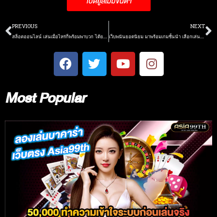
เปิดยูสไม่มีขั้นต่ำ
Prev
N
PREVIOUS
NEXT
สล็อตออนไลน์ เล่นเมื่อไหร่ก็พร้อมพาบวก ได้ยอดคืนกลับมาจุก ๆ เล่นได้ห้ามพลาด!
เว็บพนันยอดนิยม มาพร้อมเกมชั้นนำ เลือกเล่นได้หมด ไม่มีพลาด จัดหนัก จัดเต็ม!
F
T
Y
I
a
w
o
n
c
i
u
s
Most Popular
e
t
t
t
b
t
u
a
o
e
b
g
o
r
e
r
k
a
m