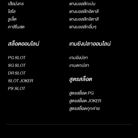
เสือมังกร
แทงบอลลีกเปน
ไฮโล
แทงบอลลีกอิตาลี
รูเล็ต
แทงบอลลีกอิตาลี
คาสิโนสด
แทงบอลลีกอื่นๆ
สล็อตออนไลน์
เกมยิงปลาออนไลน์
PG SLOT
เกมยิงปลา
SG SLOT
เกมตกปลา
DR SLOT
สูตรสล็อต
SLOT JOKER
PS SLOT
สูตรสล็อต PG
สูตรสล็อต JOKER
สูตรสล็อตทุกค่าย