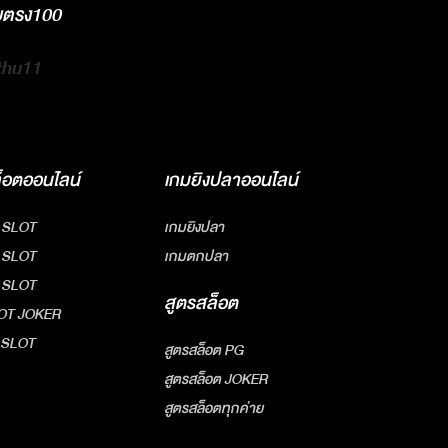
็บตรง100
thu11
็อตออนไลน์
เกมยิงปลาออนไลน์
 SLOT
เกมยิงปลา
 SLOT
เกมตกปลา
 SLOT
สูตรสล็อต
OT JOKER
 SLOT
สูตรสล็อต PG
สูตรสล็อต JOKER
สูตรสล็อตทุกค่าย