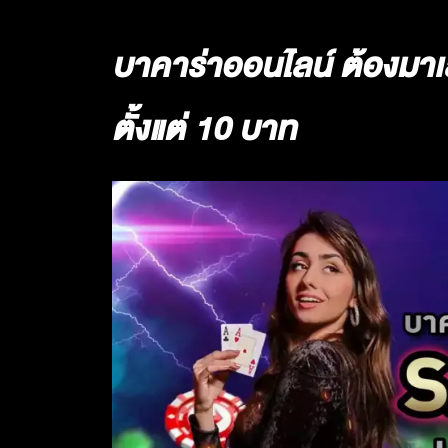
บาคาร่าออนไลน์ ต้องมาเ
ตั้งแต่ 10 บาท