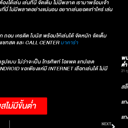
่ ต้องได้เล่น เล่นที่นี่ จัดเต็ม ไม่มีพลาด เรามาพร้อมเจ้า
นที่นี่ ไม่มีพลาดอย่างแน่นอน อยากเล่นยอดเท่าไหร่ เล่น
ฝาก ถอน เครดิต โบนัส พร้อมให้เล่นได้ จัดหนัก จัดเต็ม
ทาง แชทสด และ CALL CENTER
บาคาร่า
พบ
ทุกรูปแบบ ไม่ว่าจะเป็น โทรศัพท์ ไอแพด แทปเลต
ต่ำ
DROID ขอเพียงแค่มี INTERNET เลือกเล่นได้ ไม่มี
21 ก
สล
แท
ูสไม่มีขั้นต่ำ
แท
Nex
NEXT