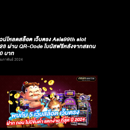
วน์โหลดสล็อต เว็บตรง Asia99th slot
23 ผ่าน QR-Code โบนัสฟรีหลังจากสแกน
0 บาท
ุมภาพันธ์ 2024