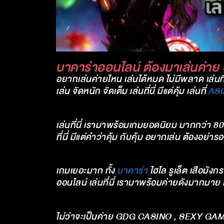
บาคาร่าออนไลน์ ต้องมาเล่นค่าย 
อยากเล่นค่ายไหน เล่นได้หมด ไม่มีพลาด เล่นที่น
เล่น จัดหนัก จัดเต็ม เล่นที่นี่ มีแต่คุ้ม เล่นที่
ASI
เล่นที่นี่ เรามาพร้อมเกมยอดนิยม มากกว่า 800 เกม
ที่นี่ มีแต่คำว่าคุ้ม กับคุ้ม อยากเล่น ต้องอย่
เกมเยอะมาก ทั้ง
บาคาร่า
ไฮโล รูเล็ต เสือมั
ออนไลน์ เล่นที่นี่ เรามาพร้อมค่ายดังมากมาย เ
ไม่ว่าจะเป็นค่าย GDG CASINO , SEXY G