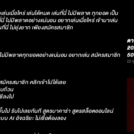
่นเมื่อไหร่ เล่นได้หมด เล่นที่นี่ ไม่มีพลาด ทุกยอด เป็น
ี่นี่ ไม่มีพลาดอย่างแน่นอน อยากเล่นเมื่อไหร่ เข้ามาเล่น
ี่นี่ ไม่ยุ่งยาก เพียงสมัครสมาชิก
ดา
20
ไม่มีพลาดทุกยอดอย่างแน่นอน อยากเล่น สมัครสมาชิก
50
22 ก
ว่า สมัครสมาชิก คลิกเข้าไปได้เลย
รบถ้วน
ชีลงไป
ึ้นไป รับไปเลยทันที สูตรบาคาร่า สูตรสล็อตออนไลน์
ระบบ
AI
อัจฉริยะ ไม่เชื่อต้องลอง