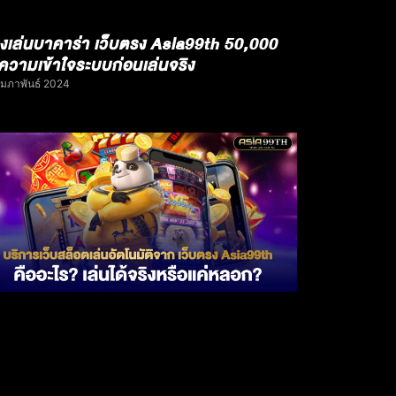
งเล่นบาคาร่า เว็บตรง Asia99th 50,000
ความเข้าใจระบบก่อนเล่นจริง
ุมภาพันธ์ 2024