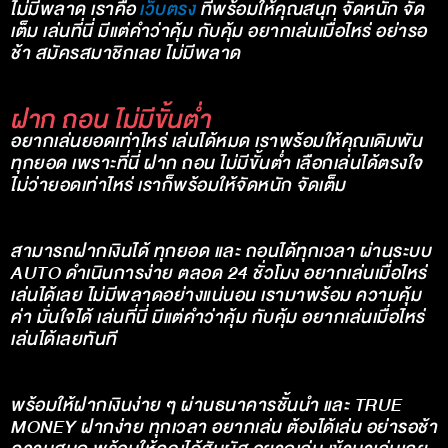
ไม่มีพลาด เราคือ
เว็บตรง
ที่พร้อมให้คุณสนุก จัดหนัก จัด
เต็ม เล่นที่นี่ มีแต่คำว่าคุ้ม กับคุ้ม อยากเล่นเมื่อไหร่ อย่ารอ
ช้า สมัครสมาชิกเลย ไม่มีพลาด
ฝาก ถอน ไม่มีขั้นต่ำ
อยากเล่นยอดเท่าไหร่ เล่นได้หมด เราพร้อมให้คุณเดิมพัน
ทุกยอด เพราะที่นี่ ฝาก ถอน ไม่มีขั้นต่ำ เลือกเล่นได้ตรงใจ
ไม่ว่ายอดเท่าไหร่ เราก็พร้อมให้จัดหนัก จัดเต็ม
สามารถฝากเงินได้ ทุกยอด และ ถอนได้ทุกเวลา ผ่านระบบ
AUTO ดำเนินการง่าย ตลอด 24 ชั่วโมง อยากเล่นเมื่อไหร่
เล่นได้เลย ไม่มีพลาดอย่างแน่นอน เรามาพร้อม ความคุ้ม
ค่า มั่นใจได้ เล่นที่นี่ มีแต่คำว่าคุ้ม กับคุ้ม อยากเล่นเมื่อไหร่
เล่นได้เลยทันที
พร้อมให้ฝากเงินง่าย ๆ ผ่านธนาคารชั้นนำ และ TRUE
MONEY ฝากง่าย ทุกเวลา อยากเล่น ต้องได้เล่น อย่ารอช้า