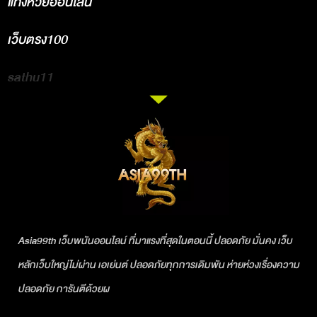
แทงหวยออนไลน์
เว็บตรง100
sathu11
Asia99th เว็บพนันออนไลน์ ที่มาแรงที่สุดในตอนนี้ ปลอดภัย มั่นคง เว็บ
หลักเว็บใหญ่ไม่ผ่าน เอเย่นต์ ปลอดภัยทุกการเดิมพัน ห่ายห่วงเรื่องความ
ปลอดภัย การันตีด้วยผ