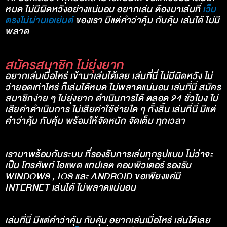
หมด ไม่มีผิดหวังอย่างแน่นอน อยากเล่น ต้องมาเล่นที่
เว็บ
ตรงไม่ผ่านเอเย่นต์
ของเรา มีแต่คำว่าคุ้ม กับคุ้ม เล่นได้ ไม่มี
พลาด
สมัครสมาชิก ไม่ยุ่งยาก
อยากเล่นเมื่อไหร่ เข้ามาเล่นได้เลย เล่นที่นี่ ไม่มีผิดหวัง ไม่
ว่ายอดเท่าไหร่ ก็เล่นได้หมด ไม่พลาดแน่นอน เล่นที่นี่ สมัคร
สมาชิกง่าย ๆ ไม่ยุ่งยาก ดำเนินการได้ ตลอด 24 ชั่วโมง ไม่
เสียค่าดำเนินการ ไม่เสียค่าใช้จ่ายใด ๆ ทั้งสิ้น เล่นที่นี่ มีแต่
คำว่าคุ้ม กับคุ้ม พร้อมให้จัดหนัก จัดเต็ม ทุกเวลา
เรามาพร้อมกับระบบ ที่รองรับการเล่นทุกรูปแบบ ไม่ว่าจะ
เป็น โทรศัพท์ ไอแพด แทปเลต คอมพิวเตอร์ รองรับ
WINDOWS , IOS
และ
ANDROID ขอเพียงแค่มี
INTERNET เล่นได้ ไม่พลาดแน่นอน
เล่นที่นี่ มีแต่คำว่าคุ้ม กับคุ้ม อยากเล่นเมื่อไหร่ เล่นได้เลย