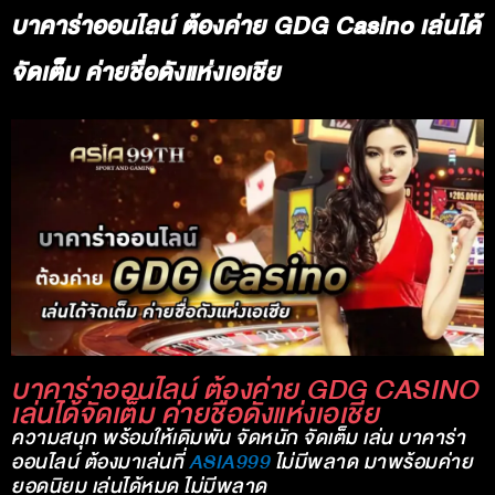
บาคาร่าออนไลน์ ต้องค่าย GDG Casino เล่นได้
จัดเต็ม ค่ายชื่อดังแห่งเอเชีย
บาคาร่าออนไลน์ ต้องค่าย GDG CASINO
เล่นได้จัดเต็ม ค่ายชื่อดังแห่งเอเชีย
ความสนุก พร้อมให้เดิมพัน จัดหนัก จัดเต็ม เล่น บาคาร่า
ออนไลน์ ต้องมาเล่นที่
ASIA999
ไม่มีพลาด มาพร้อมค่าย
ยอดนิยม เล่นได้หมด ไม่มีพลาด