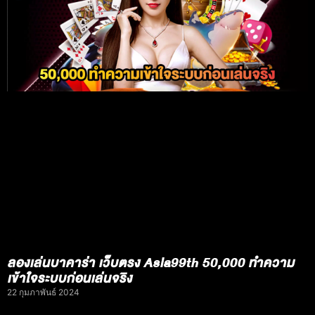
ลองเล่นบาคาร่า เว็บตรง Asia99th 50,000 ทำความ
เข้าใจระบบก่อนเล่นจริง
22 กุมภาพันธ์ 2024