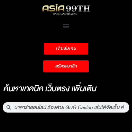
เข้าเล่นเกม
สมัครสมาชิก
ค้นหาเทคนิค เว็บตรง เพิ่มเติม
Search
Search