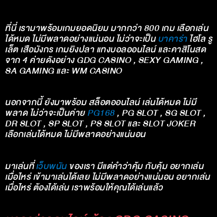
ที่นี่ เรามาพร้อมเกมยอดนิยม มากกว่า 800 เกม เลือกเล่น
ได้หมด ไม่มีพลาดอย่างแน่นอน ไม่ว่าจะเป็น
บาคาร่า
ไฮโล รู
เล็ต เสือมังกร เกมยิงปลา แทงบอลออนไลน์ และคาสิโนสด
จาก 4 ค่ายดังอย่าง GDG CASINO , SEXY GAMING ,
SA GAMING
และ
WM CASINO
นอกจากนี้ ยังมาพร้อม สล็อตออนไลน์ เล่นได้หมด ไม่มี
พลาด ไม่ว่าจะเป็นค่าย
PG168
, PG SLOT , SG SLOT ,
DR SLOT , SP SLOT , PS SLOT
และ
SLOT JOKER
เลือกเล่นได้หมด ไม่มีพลาดอย่างแน่นอน
มาเล่นที่
เว็บพนัน
ของเรา มีแต่คำว่าคุ้ม กับคุ้ม อยากเล่น
เมื่อไหร่ เข้ามาเล่นได้เลย ไม่มีพลาดอย่างแน่นอน อยากเล่น
เมื่อไหร่ ต้องได้เล่น เราพร้อมให้คุณได้เล่นแล้ว