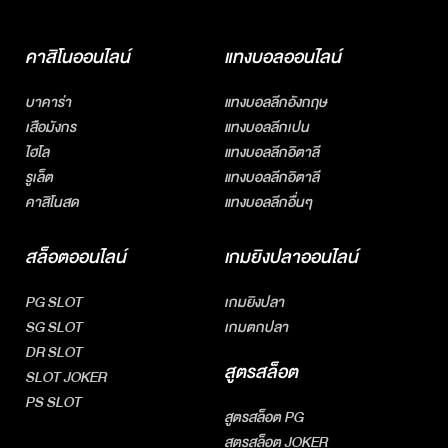
คาสิโนออนไลน์
แทงบอลออนไลน์
บาคาร่า
แทงบอลลีกอังกฤษ
เสือมังกร
แทงบอลลีกเปน
ไฮโล
แทงบอลลีกอิตาลี
รูเล็ต
แทงบอลลีกอิตาลี
คาสิโนสด
แทงบอลลีกอื่นๆ
สล็อตออนไลน์
เกมยิงปลาออนไลน์
PG SLOT
เกมยิงปลา
SG SLOT
เกมตกปลา
DR SLOT
สูตรสล็อต
SLOT JOKER
PS SLOT
สูตรสล็อต PG
สูตรสล็อต JOKER