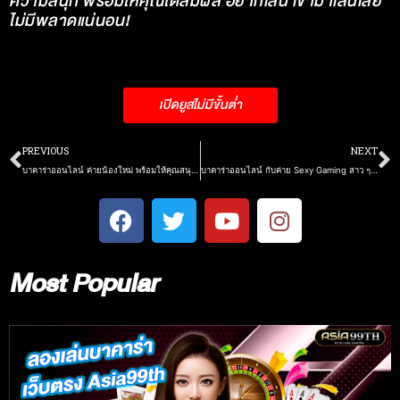
ความสนุก พร้อมให้คุณได้สัมผัส อยากเล่น เข้ามาเล่นเลย
ไม่มีพลาดแน่นอน!
เปิดยูสไม่มีขั้นต่ำ
Prev
N
PREVIOUS
NEXT
บาคาร่าออนไลน์ ค่ายน้องใหม่ พร้อมให้คุณสนุกจัดเต็ม อย่าง WM Casino
บาคาร่าออนไลน์ กับค่าย Sexy Gaming สาว ๆ พร้อมให้คุณเพลิดเพลิน!
F
T
Y
I
a
w
o
n
c
i
u
s
Most Popular
e
t
t
t
b
t
u
a
o
e
b
g
o
r
e
r
k
a
m