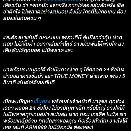
เดียวกัน ว่า แจกหนัก แจกจริง หากได้ลองเล่นสักครั้ง เชื่อ
ว่าติดใจ ไม่พลาดอย่างแน่นอน ดังนั้น ใครที่ไม่เคยเล่น ต้อง
ลองเล่นกันด่วน ๆ
และต้องมาเล่นที่ ASIA999 เพราะที่นี่ คุ้มยิ่งกว่าคุ้ม ฝาก
ถอน ไม่มีขั้นต่ำ อยากเล่นเท่าไหร่ วางเดิมพันได้ตามใจ ลง
เดิมพันได้ทุกยอด ไม่มีพลาด และ
มาพร้อมระบบออโต้ ดำเนินการง่าย ๆ ได้ตลอด 24 ชั่วโมง
ผ่านธนาคารชั้นนำ และ TRUE MONEY ฝากง่าย เพียง 5
วินาที เล่นต่อได้เลยทันที
เมื่อพบปัญหา
เว็บตรง
พร้อมส่งเจ้าหน้าที่ มาดูแล ทุกช่วง
เวลา ตลอด 24 ชั่วโมง ไม่ว่าปัญหาเล็ก หรือใหญ่ วางใจได้
ไม่มีพลาดทุกเกมอย่างแน่นอน ฝาก ถอน เครดิต โบนัส เรา
พร้อมเคลียร์จบ ทุกปัญหาของคุณ คือเรื่องสำคัญ วางใจได้
เลย เล่นที่ ASIA999 ไม่มีผิดหวัง ต้องลอง!