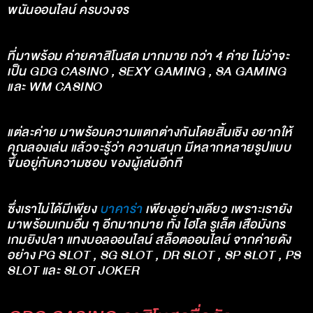
พนันออนไลน์ ครบวงจร
ที่มาพร้อม ค่ายคาสิโนสด มากมาย กว่า 4 ค่าย ไม่ว่าจะ
เป็น GDG CASINO , SEXY GAMING , SA GAMING
และ
WM CASINO
แต่ละค่าย มาพร้อมความแตกต่างกันโดยสิ้นเชิง อยากให้
คุณลองเล่น แล้วจะรู้ว่า ความสนุก มีหลากหลายรูปแบบ
ขึ้นอยู่กับความชอบ ของผู้เล่นอีกที
ซึ่งเราไม่ได้มีเพียง
บาคาร่า
เพียงอย่างเดียว เพราะเรายัง
มาพร้อมเกมอื่น ๆ อีกมากมาย ทั้ง ไฮโล รูเล็ต เสือมังกร
เกมยิงปลา แทงบอลออนไลน์ สล็อตออนไลน์ จากค่ายดัง
อย่าง PG SLOT , SG SLOT , DR SLOT , SP SLOT , PS
SLOT
และ
SLOT JOKER