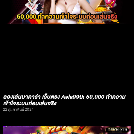
ลองเล่นบาคาร่า เว็บตรง Asia99th 50,000 ทำความ
เข้าใจระบบก่อนเล่นจริง
22 กุมภาพันธ์ 2024