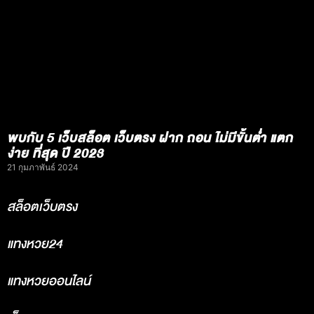
พบกับ 5 เว็บสล็อต เว็บตรง ฝาก ถอน ไม่มีขั้นต่ำ แตก
ง่าย ที่สุด ปี 2023
21 กุมภาพันธ์ 2024
สล็อตเว็บตรง
แทงหวย24
แทงหวยออนไลน์