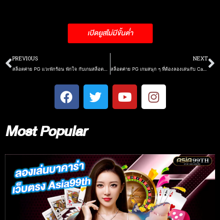
เปิดยูสไม่มีขั้นต่ำ
Prev
N
PREVIOUS
NEXT
สล็อตค่าย PG แวะพักร้อน พักใจ กับเกมสล็อตยอดนิยมอย่าง Bali Vacation
สล็อตค่าย PG เกมสนุก ๆ ที่ต้องลองเล่นกับ Candy Dynasty​ เล่นเลย!
F
T
Y
I
a
w
o
n
c
i
u
s
Most Popular
e
t
t
t
b
t
u
a
o
e
b
g
o
r
e
r
k
a
m