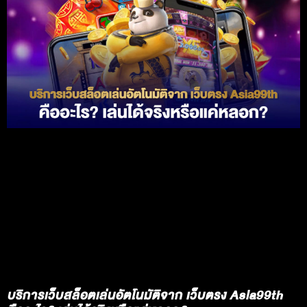
บริการเว็บสล็อตเล่นอัตโนมัติจาก เว็บตรง Asia99th