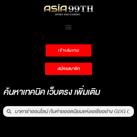
เข้าเล่นเกม
สมัครสมาชิก
ค้นหาเทคนิค เว็บตรง เพิ่มเติม
Search
Search