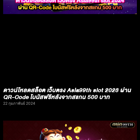
ดาวน์โหลดสล็อต เว็บตรง Asia99th slot 2023 ผ่าน
QR-Code โบนัสฟรีหลังจากสแกน 500 บาท
22 กุมภาพันธ์ 2024