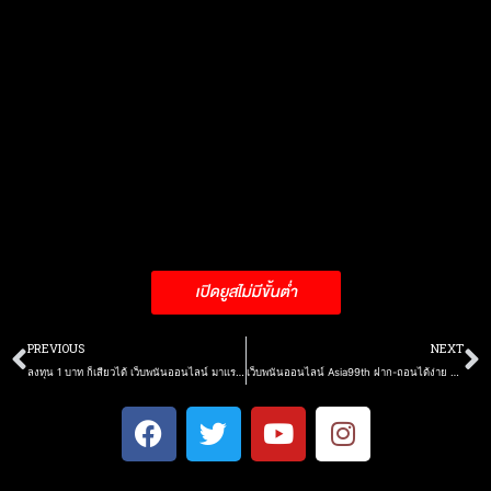
เปิดยูสไม่มีขั้นต่ำ
Prev
N
PREVIOUS
NEXT
ลงทุน 1 บาท ก็เสียวได้ เว็บพนันออนไลน์ มาแรงที่สุดในช่วง Covid-19
เว็บพนันออนไลน์ Asia99th ฝาก-ถอนได้ง่าย ๆ ไม่ต้องรอถึงชาติหน้า
F
T
Y
I
a
w
o
n
c
i
u
s