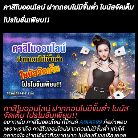
คาสิโนออนไลน์ ฝากถอนไม่มีขั้นต่ำ โบนัสจัดเต็ม
โปรโมชั่นเพียบ!!
คาสิโนออนไลน์ ฝากถอนไม่มีขั้นต่ำ โบนัส
จัดเต็ม โปรโมชั่นเพียบ!!
อยากเล่น คาสิโนออนไลน์ ที่ไหนดี
ASIA999
คือคำตอบ
เพราะเราคือ
คาสิโนออนไลน์ฝากถอนไม่มีขั้นต่ำ เล่นได้
อยากจุใจ ฝากได้เท่าที่อยากฝาก ไม่ต้องกังวลเรื่องยอด