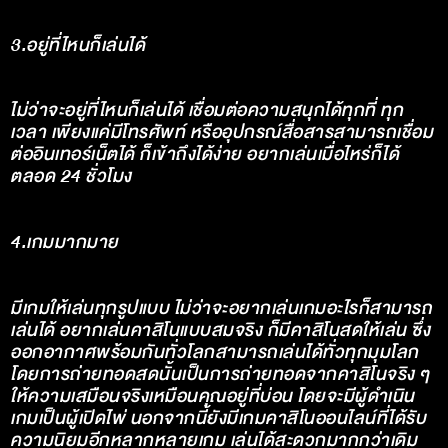
3.อยู่ที่ไหนก็เล่นได้
ไม่ว่าจะอยู่ที่ไหนก็เล่นได้ เชื่อมต่อความสนุกได้ทุกที่ ทุก
เวลา เพียงแค่มีโทรศัพท์ หรืออุปกรณ์สื่อสารสามารถเชื่อม
ต่ออินเทอร์เน็ตได้ ก็เข้าถึงได้ง่าย อยากเล่นเมื่อไหร่ก็ได้
ตลอด 24 ชั่วโมง
4.เกมมากมาย
มีเกมให้เล่นทุกรูปแบบ ไม่ว่าจะอยากเล่นเกมอะไรก็สามารถ
เล่นได้ อยากเล่นคาสิโนแบบสมจริง ก็มีคาสิโนสดให้เล่น ซึ่ง
ออกอากาศพร้อมกันทั่วโลกสามารถเล่นได้ทั่วทุกมุมโลก
โดยการถ่ายทอดสดนั้นเป็นการถ่ายทอดจากคาสิโนจริง ๆ
ให้ความเสมือนจริงเหมือนคุณอยู่ที่บ่อน โดยจะมีผู้ดำเนิน
เกมเป็นผู้เปิดไพ่ นอกจากนี้ยังมีเกมคาสิโนออนไลน์ที่ได้รับ
ความนิยมอีกหลากหลายเกม เล่นได้สะดวกมากกว่าเดิม