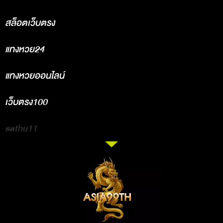
สล็อตเว็บตรง
แทงหวย24
แทงหวยออนไลน์
เว็บตรง100
sathu11