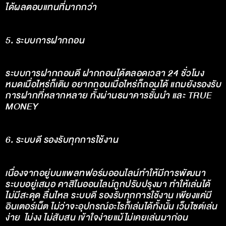
ได้ผลตอบแทนที่มากกว่า
5. ระบบการฝากถอน
ระบบการฝากถอนดี ฝากถอนได้ตลอดเวลา 24 ชั่วโมง
หมดเมื่อไหร่ก็เติม อยากถอนเมื่อไหร่ก็ถอนได้ แถมยังรองรับ
การฝากที่หลากหลาย ทั้งผ่านธนาคารชั้นนำ และ TRUE
MONEY
6. ระบบดี รองรับทุกการใช้งาน
เนื่องจากอยู่บนแพลทฟอร์มออนไลน์ทำให้มีการพัฒนา
ระบบอยู่เสมอ คาสิโนออนไลน์ถูกปรับปรุงมา ทำให้เล่นได้
ไม่มีสะดุด ลื่นไหล ระบบดี รองรับทุกการใช้งาน เพียงแค่มี
อินเตอร์เน็ต ไม่ว่าจะอุปกรณ์อะไรก็เล่นได้ทั้งนั้น เว็บไซต์เล่น
ง่าย ไม่งง ไม่สับสน เข้าใจง่ายแม้ไม่เคยเล่นมาก่อน