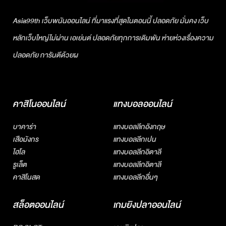
Asia99th เว็บพนันออนไลน์ ที่มาแรงที่สุดในตอนนี้ ปลอดภัย มั่นคง เว็บ
หลักเว็บใหญ่ไม่ผ่าน เอเย่นต์ ปลอดภัยทุกการเดิมพัน ห่ายห่วงเรื่องความ
ปลอดภัย การันตีด้วยผ
คาสิโนออนไลน์
แทงบอลออนไลน์
บาคาร่า
แทงบอลลีกอังกฤษ
เสือมังกร
แทงบอลลีกเปน
ไฮโล
แทงบอลลีกอิตาลี
รูเล็ต
แทงบอลลีกอิตาลี
คาสิโนสด
แทงบอลลีกอื่นๆ
สล็อตออนไลน์
เกมยิงปลาออนไลน์