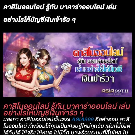
คาสิโนออนไลน์ รู้ทัน บาคาร่าออนไลน์ เล่น
อย่างไรให้บัญชีเงินเข้ารัว ๆ
คาสิโนออนไลน์ รู้ทัน บาคาร่าออนไลน์ เล่น
อย่างไรให้บัญชีเงินเข้ารัว ๆ
มองหา คาสิโนออนไลน์เว็บตรง
ASIA999
คือคำตอบ คาสิ
โนออนไลน์ ที่พร้อมให้คุณเป็นเศรษฐีใหม่ทุกวัน เล่นที่นี่มีแต่
ได้กับได้ ให้จริง ให้หมด ไม่มีกั๊ก มาพร้อมระบบที่ลื่นไหล ไม่