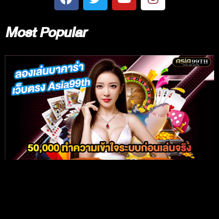
a
w
o
n
c
i
u
s
Most Popular
e
t
t
t
b
t
u
a
o
e
b
g
o
r
e
r
k
a
m