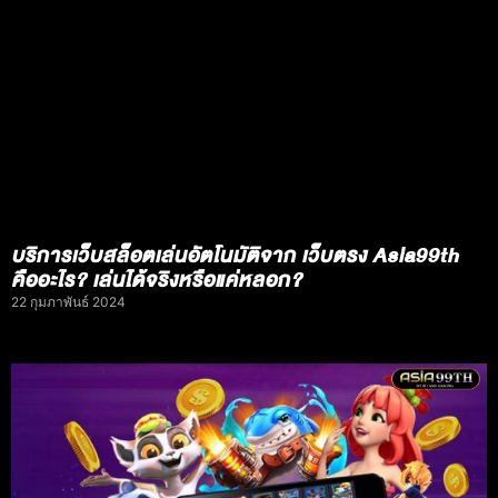
บริการเว็บสล็อตเล่นอัตโนมัติจาก เว็บตรง Asia99th
คืออะไร? เล่นได้จริงหรือแค่หลอก?
22 กุมภาพันธ์ 2024