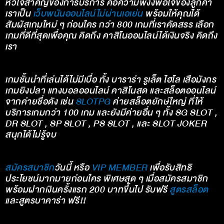
หัวใจสำคัญของการบริการ คือความพึงงพอใจของลูกค้า
เราเป็น
เว็บพนันออนไลน์ไม่ผ่านเอเย่น
พร้อมให้คุณได้
สัมผัสเกมใหม่ ๆ ก่อนใคร กว่า 800 เกมที่เราคัดสรร เลือก
เกมที่ดีที่สุดเพื่อคุณ คิดถึง คาสิโนออนไลน์ได้เงินจริง คิดถึง
เรา
เกมชั้นนำที่เล่นได้ไม่มีเบื่อ ทั้ง บาราร่า รูเล็ต ไฮโล เสือมังกร
เกมยิงปลา แทงบอลออนไลน์ คาสิโนสด และสล็อตออนไลน์
จากค่ายชื่อดัง เช่น
SLOTPG
ค่ายสล็อตยักษ์ใหญ่ ที่ให้
บริการเกมกว่า 100 เกม และยังมีค่ายอื่น ๆ ทั้ง SG SLOT ,
DR SLOT , SP SLOT , PS SLOT , และ SLOT JOKER
สนุกได้ไม่รู้จบ
สมัครสมาชิก
วันนี้ หรือ
VIP MEMBER
เพื่อรับสิทธิ
ประโยชน์มากมายก่อนใคร พิเศษสุด ๆ เมื่อสมัครสมาชิก
พร้อมฝากเงินครั้งแรก 200 บาทขึ้นไป รับฟรี
สูตรสล็อต
และสูตรบาคาร่า ฟรี!!