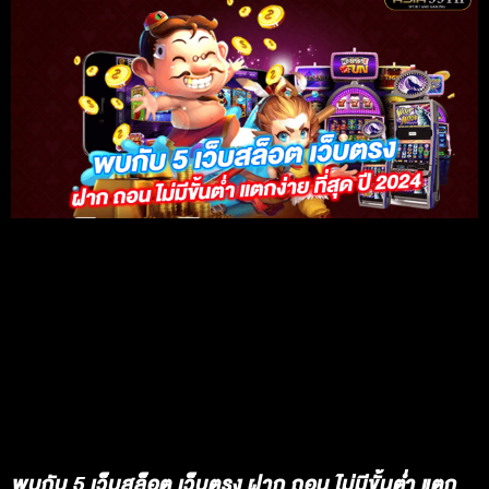
พบกับ 5 เว็บสล็อต เว็บตรง ฝาก ถอน ไม่มีขั้นต่ำ แตก