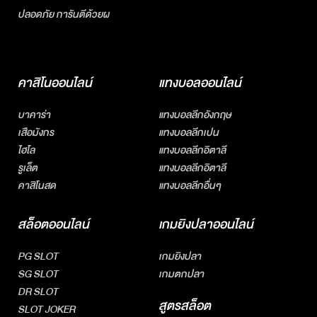
ปลอดภัย การันตีด้วยผ
คาสิโนออนไลน์
แทงบอลออนไลน์
บาคาร่า
แทงบอลลีกอังกฤษ
เสือมังกร
แทงบอลลีกเปน
ไฮโล
แทงบอลลีกอิตาลี
รูเล็ต
แทงบอลลีกอิตาลี
คาสิโนสด
แทงบอลลีกอื่นๆ
สล็อตออนไลน์
เกมยิงปลาออนไลน์
PG SLOT
เกมยิงปลา
SG SLOT
เกมตกปลา
DR SLOT
สูตรสล็อต
SLOT JOKER