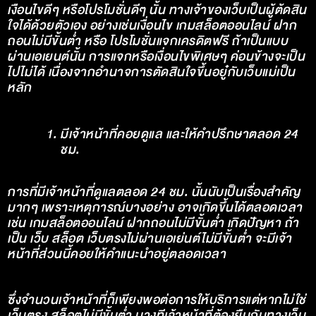
เงือนไขดีๆ หรือโปรโมชั่นดีๆ นั้น ทางเจ้าของเว็บเป็นผู้ต้ดสิน
ใจได้ด้วยตัวเอง อย่างเช่นเงื่อนไข เกมสล็อตออนไลน์ ฝาก
ถอนไม่มีขั้นต่ำ หรือ โปรโมชั่นแจกเครดิตฟรี ถ้าเป็นแบบ
ผ่านเอเยนต์นั้น การแจกหรือเงื่อนไขพิเศษๆ ค่อนข้างจะเป็น
ไปไม่ได้ เนื่องจากอำนาจการตัดสินใจขึ้นอยู๋กับเว็บแม่เป็น
หลัก
มีเจ้าหน้าที่คอยดูแล และให้คำปรึกษาตลอด 24
ชม.
การที่มีเจ้าหน้าที่ดูแลตลอด 24 ชม. นั้นนับเป็นเรื่องสำคัญ
มากๆ เพราะเหตุการณ์บางอย่าง อาจเกิดขึ้นได้ตลอดเวลา
เช่น เกมสล็อตออนไลน์ ฝากถอนไม่มีขั้นต่ำ เกิดปัญหา ถ้า
เป็น เว็บ สล็อต เว็บตรงไม่ผ่านเอเย่นต์ไม่มีขั้นต่ำ จะมีเจ้า
หน้าที่ส่วนนี้คอยให้คำแนะนำอยู่ตลอดเวลา
ซึ่งจำนวนเจ้าหน้าที่ก็เพียงพอต่อการให้บริการแต่หากไม่ใช่
เว็บตรง สล็อตไม่มีขั้นต่ำ บางทีเจ้าหน้าที่ต้องยืมกับทางเว็บ