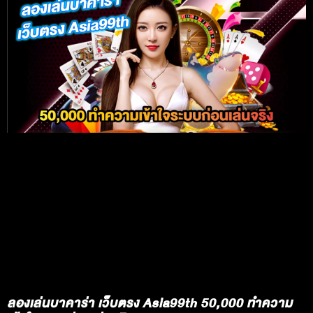
k
a
m
ลองเล่นบาคาร่า เว็บตรง Asia99th 50,000 ทำความ