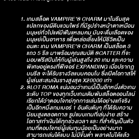
เกมสล็อต VAMPIRE’S CHARM มาในธีมสุด
แปลกของผีดิบแวมไพร์ ที่มีรูปร่างหน้าตาเหมือน
มนุษย์ทั่วไปแต่มีฟันแหลมคม มันจะดื่มเลือดของ
มนุษย์เป็นอาหาร เพื่อหล่อเลี้ยงให้มีชีวิตเป็น
อมตะ เกม VAMPIRE’S CHARM เป็นสล็อต 3
แถว 5 รีล มาพร้อมคุณสมบัติ SCATTER ที่จะ
มอบฟรีสปินให้กับผู้เล่นสูงถึง 20 เกม และความ
พิเศษอยู่ตรงที่ฟีเจอร์ EXPANDING เมื่อปรากฏ
บนรีล จะได้รับรางวัลแบบคอมโบ ซึ่งเปิดโอกาสให้
ผู้เล่นสะสมเงินรางสูงสุด X20000 เท่า
SLOT ROMA แน่นอนว่าเกมนี้เป็นอีกหนึ่งตัวเกม
ระดับ TOP ของทุกเว็บเกมเดิมพันสล็อตออนไลน์
เรียกได้ว่าตอบโจทย์ทุกการเล่นได้อย่างแท้จริง
เป็นอีกหนึ่งเกมเบอร์ 1 อันดับต้นๆ ที่ได้รับความ
นิยมสูงตลอดกาล รูปแบบเกมที่เล่นง่าย สร้าง
โอกาสทำเงินได้ทุกช่วงเวลา และ ที่สำคัญเป็นตัว
เกมที่ตอบโจทย์ผู้เล่นทุนน้อยเป็นอย่างมาก
สามารถเล่นได้แบบ ไม่มีขั้นต่ำ พลาดไม่ได้แล้ว