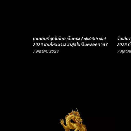
เกมเด่นที่สุดในไทย เว็บตรง Asia99th slot
ข้อเสีย
2023 เกมไหนมาแรงที่สุดในเว็บตลอดกาล?
2023 ที
7 ตุลาคม 2023
7 ตุลาค