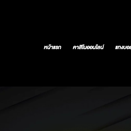
หน้าแรก
คาสิโนออนไลน์
แทงบอล