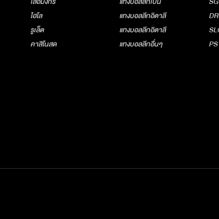
เสือมังกร
แทงบอลลีกเปน
SG
ไฮโล
แทงบอลลีกอิตาลี
DR
รูเล็ต
แทงบอลลีกอิตาลี
SL
คาสิโนสด
แทงบอลลีกอื่นๆ
PS