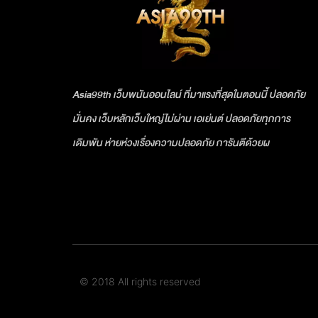
Asia99th เว็บพนันออนไลน์ ที่มาแรงที่สุดในตอนนี้ ปลอดภัย
มั่นคง เว็บหลักเว็บใหญ่ไม่ผ่าน เอเย่นต์ ปลอดภัยทุกการ
เดิมพัน ห่ายห่วงเรื่องความปลอดภัย การันตีด้วยผ
© 2018 All rights reserved