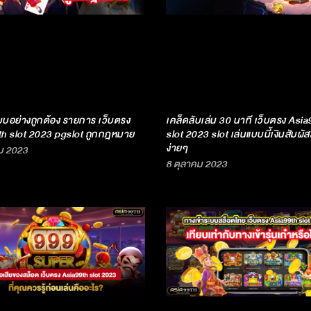
ระบบอย่างถูกต้อง รายการ เว็บตรง
เคล็ดลับเล่น 30 นาที เว็บตรง Asia
h slot 2023 pgslot ถูกกฎหมาย
slot 2023 slot เล่นแบบนี้เงินสัมผัส
ง่ายๆ
ม 2023
8 ตุลาคม 2023