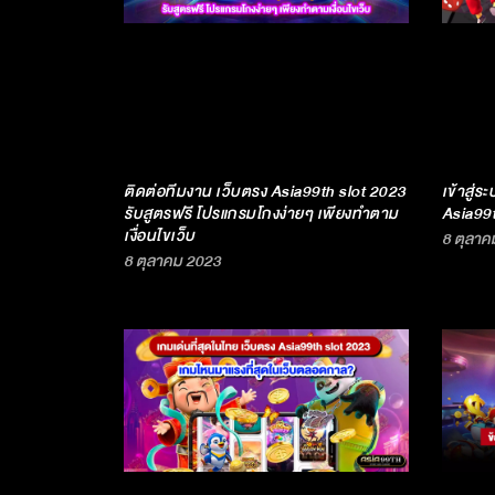
ติดต่อทีมงาน เว็บตรง Asia99th slot 2023
เข้าสู่
รับสูตรฟรี โปรแกรมโกงง่ายๆ เพียงทำตาม
Asia99t
เงื่อนไขเว็บ
8 ตุลาค
8 ตุลาคม 2023